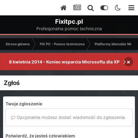
Fixitpc.pl
Profesjonalna pomoc techniczna
Strona główna
FIX PC - Pomoc techniczna
Platformy klienckie Micro
×
8 kwietnia 2014 - Koniec wsparcia Microsoftu dla XP
Zgłoś
Twoje zgłoszenie
Opcjonalnie możesz dodać wiadomość do zgłoszenia.
Potwierdź, że jesteś człowiekiem