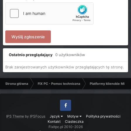
Wyślij zgłoszenie
Ostatnio przeglądający
0 użytkowników
Brak zarejestrowanych użytkowników przeglądających tę stronę.
Strona główna
FIX PC - Pomoc techniczna
Platformy klienckie Micro
Facebook
IPS Theme
by
IPSFocus
Język
Motyw
Polityka prywatności
Kontakt
Ciasteczka
Fixitpc.pl 2010-2026