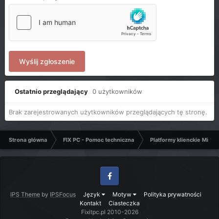
Wyślij zgłoszenie
Ostatnio przeglądający
0 użytkowników
Brak zarejestrowanych użytkowników przeglądających tę stronę.
Strona główna
FIX PC - Pomoc techniczna
Platformy klienckie Micro
Facebook
IPS Theme
by
IPSFocus
Język
Motyw
Polityka prywatności
Kontakt
Ciasteczka
Fixitpc.pl 2010-2026