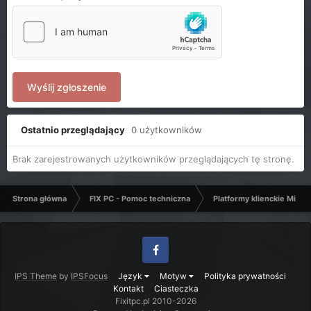
Wyślij zgłoszenie
Ostatnio przeglądający
0 użytkowników
Brak zarejestrowanych użytkowników przeglądających tę stronę.
Strona główna
FIX PC - Pomoc techniczna
Platformy klienckie Micro
Facebook
IPS Theme
by
IPSFocus
Język
Motyw
Polityka prywatności
Kontakt
Ciasteczka
Fixitpc.pl 2010-2026