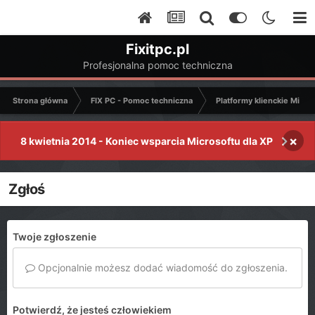
Fixitpc.pl
Profesjonalna pomoc techniczna
Strona główna
FIX PC - Pomoc techniczna
Platformy klienckie Micro
×
8 kwietnia 2014 - Koniec wsparcia Microsoftu dla XP
Zgłoś
Twoje zgłoszenie
Opcjonalnie możesz dodać wiadomość do zgłoszenia.
Potwierdź, że jesteś człowiekiem