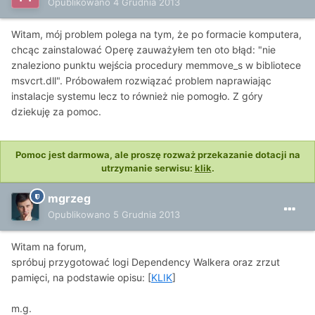
Opublikowano
4 Grudnia 2013
Witam, mój problem polega na tym, że po formacie komputera,
chcąc zainstalować Operę zauważyłem ten oto błąd: "nie
znaleziono punktu wejścia procedury memmove_s w bibliotece
msvcrt.dll". Próbowałem rozwiązać problem naprawiając
instalacje systemu lecz to również nie pomogło. Z góry
dziekuję za pomoc.
Pomoc jest darmowa, ale proszę rozważ przekazanie dotacji na
utrzymanie serwisu:
klik
.
mgrzeg
Opublikowano
5 Grudnia 2013
Witam na forum,
spróbuj przygotować logi Dependency Walkera oraz zrzut
pamięci, na podstawie opisu: [
KLIK
]
m.g.