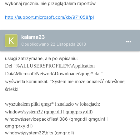
wykonaj ręcznie. nie przeglądałem raportów
http://support.microsoft.com/kb/971058/pl
kalama23
Opublikowano
22 Listopada 2013
usługi zatrzymane, ale po wpisaniu:
Del "%ALLUSERSPROFILE%\Application
Data\Microsoft\Network\Downloader\qmgr*.dat"
wyświetla komunikat: "System nie może odnaleźć określonej
ścieżki"
wyszukałem pliki qmgr* i znalazło w lokacjach:
windows\system32 (qmgr.dll i qmgrprxy.dll)
windows\servicepackfiles\i386 (qmgr.dll qmgr.inf i
qmgrprxy.dll)
windows\system32\bits (qmgr.dll)