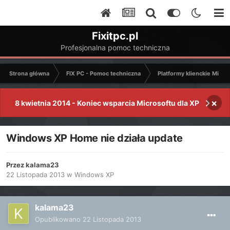
Fixitpc.pl
Profesjonalna pomoc techniczna
Strona główna
FIX PC - Pomoc techniczna
Platformy klienckie Micro
×
8 kwietnia 2014 - Koniec wsparcia Microsoftu dla XP
Windows XP Home nie działa update
Przez
kalama23
22 Listopada 2013
w
Windows XP
kalama23
Opublikowano
22 Listopada 2013