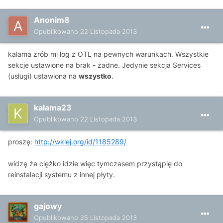
Anonim8
Opublikowano
22 Listopada 2013
kalama zrób mi log z OTL na pewnych warunkach. Wszystkie
sekcje ustawione na brak - żadne. Jedynie sekcja Services
(usługi) ustawiona na
wszystko
.
kalama23
Opublikowano
22 Listopada 2013
proszę:
http://wklej.org/id/1185289/
widzę że ciężko idzie więc tymczasem przystąpię do
reinstalacji systemu z innej płyty.
gajowy
Opublikowano
25 Listopada 2013