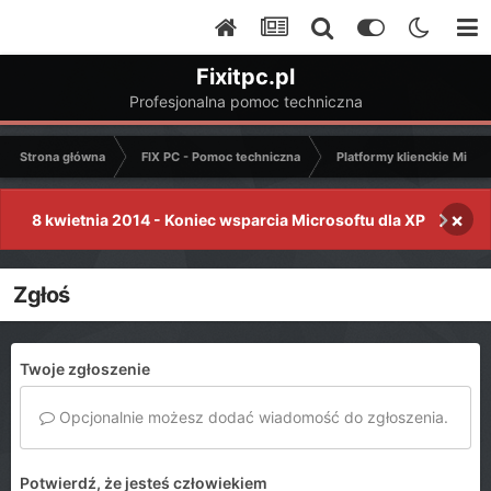
Fixitpc.pl
Profesjonalna pomoc techniczna
Strona główna
FIX PC - Pomoc techniczna
Platformy klienckie Micro
×
8 kwietnia 2014 - Koniec wsparcia Microsoftu dla XP
Zgłoś
Twoje zgłoszenie
Opcjonalnie możesz dodać wiadomość do zgłoszenia.
Potwierdź, że jesteś człowiekiem