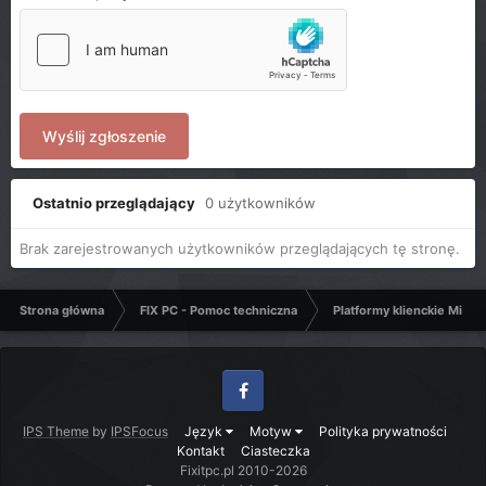
Wyślij zgłoszenie
Ostatnio przeglądający
0 użytkowników
Brak zarejestrowanych użytkowników przeglądających tę stronę.
Strona główna
FIX PC - Pomoc techniczna
Platformy klienckie Micro
Facebook
IPS Theme
by
IPSFocus
Język
Motyw
Polityka prywatności
Kontakt
Ciasteczka
Fixitpc.pl 2010-2026