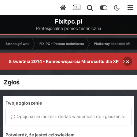
Fixitpc.pl
Profesjonalna pomoc techniczna
Strona główna
FIX PC - Pomoc techniczna
Platformy klienckie Micro
×
8 kwietnia 2014 - Koniec wsparcia Microsoftu dla XP
Zgłoś
Twoje zgłoszenie
Opcjonalnie możesz dodać wiadomość do zgłoszenia.
Potwierdź, że jesteś człowiekiem