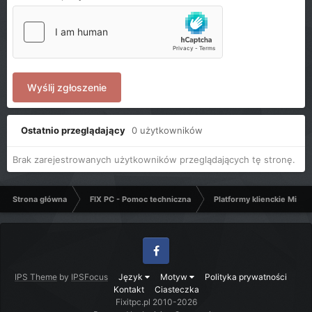
Wyślij zgłoszenie
Ostatnio przeglądający
0 użytkowników
Brak zarejestrowanych użytkowników przeglądających tę stronę.
Strona główna
FIX PC - Pomoc techniczna
Platformy klienckie Micro
Facebook
IPS Theme
by
IPSFocus
Język
Motyw
Polityka prywatności
Kontakt
Ciasteczka
Fixitpc.pl 2010-2026