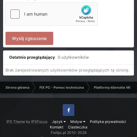
Wyślij zgłoszenie
Ostatnio przeglądający
0 użytkowników
Brak zarejestrowanych użytkowników przeglądających tę stronę.
Strona główna
FIX PC - Pomoc techniczna
Platformy klienckie Micro
Facebook
IPS Theme
by
IPSFocus
Język
Motyw
Polityka prywatności
Kontakt
Ciasteczka
Fixitpc.pl 2010-2026