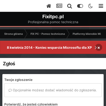
Fixitpc.pl
Profesjonalna pomoc techniczna
Strona główna
FIX PC - Pomoc techniczna
Platformy klienckie Micro
×
8 kwietnia 2014 - Koniec wsparcia Microsoftu dla XP
Zgłoś
Twoje zgłoszenie
Opcjonalnie możesz dodać wiadomość do zgłoszenia.
Potwierdź, że jesteś człowiekiem