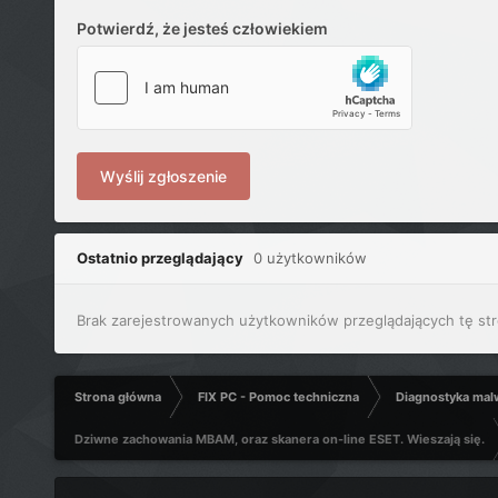
Potwierdź, że jesteś człowiekiem
Wyślij zgłoszenie
Ostatnio przeglądający
0 użytkowników
Brak zarejestrowanych użytkowników przeglądających tę str
Strona główna
FIX PC - Pomoc techniczna
Diagnostyka mal
Dziwne zachowania MBAM, oraz skanera on-line ESET. Wieszają się.