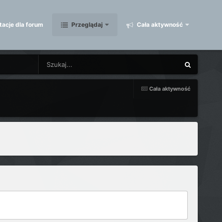
acje dla forum
Przeglądaj
Cała aktywność
Cała aktywność