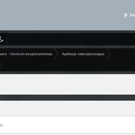
Dot
ware - Centrum bezpieczeństwa
Aplikacje zabezpieczające
a.