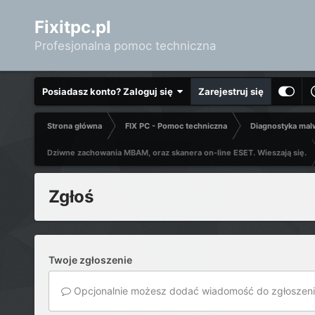
Fixitpc.pl
Profesjonalna pomoc techniczna
Posiadasz konto? Zaloguj się
Zarejestruj się
Strona główna
FIX PC - Pomoc techniczna
Diagnostyka mal
Dziwne zachowania MBAM, oraz skanera on-line ESET. Wieszają się.
Zgłoś
Twoje zgłoszenie
Opcjonalnie możesz dodać wiadomość do zgłoszeni