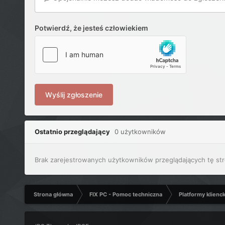
Potwierdź, że jesteś człowiekiem
Wyślij zgłoszenie
Ostatnio przeglądający
0 użytkowników
Brak zarejestrowanych użytkowników przeglądających tę str
Strona główna
FIX PC - Pomoc techniczna
Platformy klienc