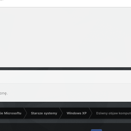
onę.
kie Microsoftu
Starsze systemy
Windows XP
Dziwny objaw komput