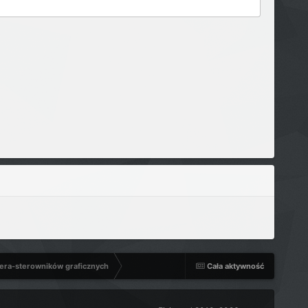
era-sterowników graficznych
Cała aktywność