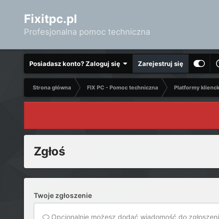
Fixitpc.pl
Profesjonalna pomoc techniczna
Posiadasz konto? Zaloguj się
Zarejestruj się
Strona główna
FIX PC - Pomoc techniczna
Platformy klienc
Zgłoś
Twoje zgłoszenie
Opcjonalnie możesz dodać wiadomość do zgłoszeni