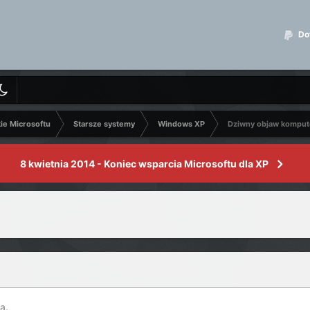
Dot
kie Microsoftu
Starsze systemy
Windows XP
Dziwny objaw komput
8 kwietnia 2014 - Koniec wsparcia Microsoftu dla XP
a.