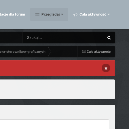
acje dla forum
Przeglądaj
Cała aktywność
era-sterowników graficznych
Cała aktywność
×