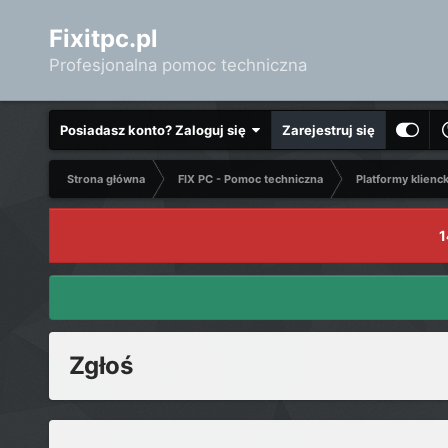
Fixitpc.pl
Profesjonalna pomoc techniczna
Posiadasz konto? Zaloguj się
Zarejestruj się
Strona główna
FIX PC - Pomoc techniczna
Platformy klienc
1
Zgłoś