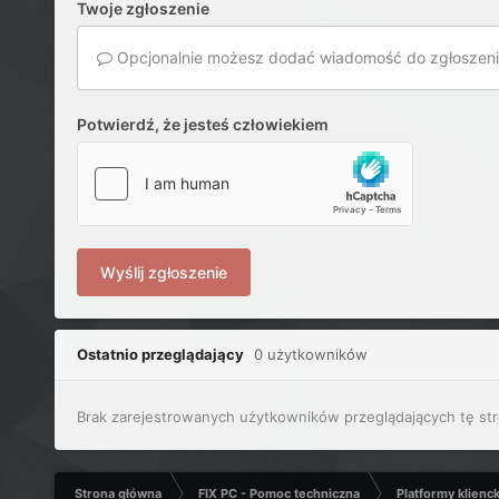
Twoje zgłoszenie
Opcjonalnie możesz dodać wiadomość do zgłoszeni
Potwierdź, że jesteś człowiekiem
Wyślij zgłoszenie
Ostatnio przeglądający
0 użytkowników
Brak zarejestrowanych użytkowników przeglądających tę str
Strona główna
FIX PC - Pomoc techniczna
Platformy klienc