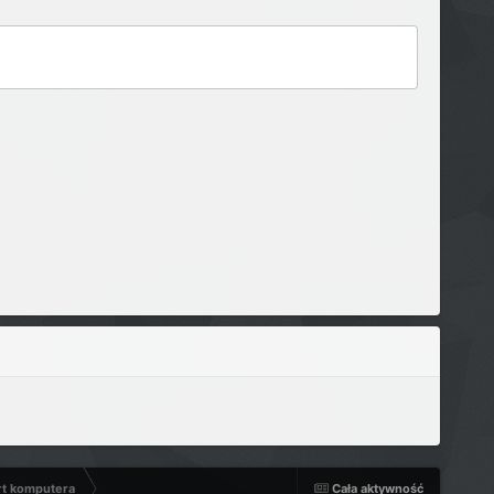
rt komputera
Cała aktywność