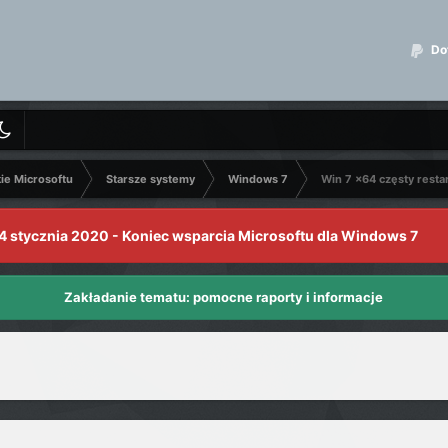
Dot
kie Microsoftu
Starsze systemy
Windows 7
Win 7 x64 częsty resta
4 stycznia 2020 - Koniec wsparcia Microsoftu dla Windows 7
Zakładanie tematu: pomocne raporty i informacje