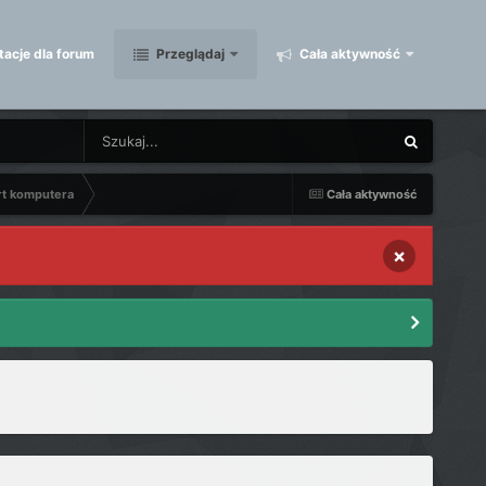
acje dla forum
Przeglądaj
Cała aktywność
rt komputera
Cała aktywność
×