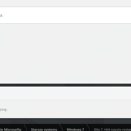
a.
onę.
kie Microsoftu
Starsze systemy
Windows 7
Win 7 x64 częsty resta