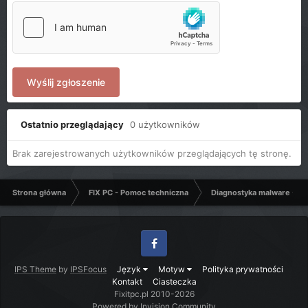
Wyślij zgłoszenie
Ostatnio przeglądający
0 użytkowników
Brak zarejestrowanych użytkowników przeglądających tę stronę.
Strona główna
FIX PC - Pomoc techniczna
Diagnostyka malware - C
Facebook
IPS Theme
by
IPSFocus
Język
Motyw
Polityka prywatności
Kontakt
Ciasteczka
Fixitpc.pl 2010-2026
Powered by Invision Community