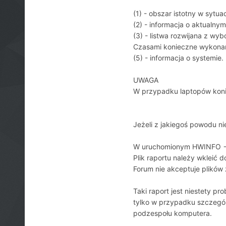
(1) - obszar istotny w sytua
(2) - informacja o aktualny
(3) - listwa rozwijana z w
Czasami konieczne wykonani
(5) - informacja o systemie.
UWAGA
W przypadku laptopów konie
Jeżeli z jakiegoś powodu n
W uruchomionym HWINFO -> Sa
Plik raportu należy wkleić d
Forum nie akceptuje plików 
Taki raport jest niestety p
tylko w przypadku szczegó
podzespołu komputera.