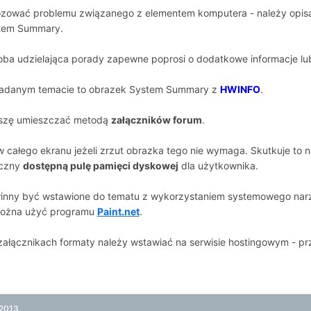
nozować problemu związanego z elementem komputera - należy opis
tem Summary.
soba udzielająca porady zapewne poprosi o dodatkowe informacje lub
adanym temacie to obrazek System Summary z
HWINFO
.
oszę umieszczać metodą
załączników forum
.
 całego ekranu jeżeli zrzut obrazka tego nie wymaga. Skutkuje to n
aczny
dostępną pulę pamięci dyskowej
dla użytkownika.
inny być wstawione do tematu z wykorzystaniem systemowego narzęd
można użyć programu
Paint.net
.
ałącznikach formaty należy wstawiać na serwisie hostingowym - p
 2013