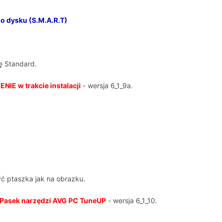
o dysku (S.M.A.R.T)
ę Standard.
E w trakcie instalacji
- wersja 6_1_9a.
ć ptaszka jak na obrazku.
Pasek narzędzi AVG PC TuneUP
- wersja 6_1_10.