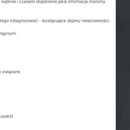
a wątków i czasami objaśnienie jakie informacje możemy
ie tego zdiagnozować - występujące objawy niesprawności.
stępnymi.
.
m związane.
post#3)