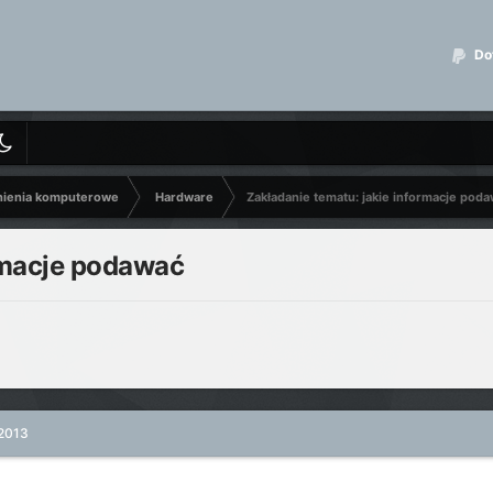
Dot
nienia komputerowe
Hardware
Zakładanie tematu: jakie informacje pod
ormacje podawać
 2013