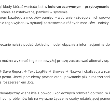
cji kiedy któraś wartość jest w
kolorze czerwonym - przytrzymanie
m stanie zainstalowanej pamięci w systemie.
yborem każdego z modułów pamięci - wybranie każdego z nich spowodu
e tego wyboru w sytuacji zastosowania różnych modułów - należy wk
cznie należy podać dokładny model włącznie z informacjami na do
ie można wykonać tego co powyżej proszę zastosować alternatywę.
ve Report -> Text LogFile -> Browse -> Nazwa i lokalizacja z rozs
o posta. Jeżeli pominiemy pewien etap i powstanie plik z rozszerzenie
z rozszerzeniem .log.
roblematyczny w analizie z powodu koniecznych odwołań do treści w
lnych problemów lub na wyraźne życzenie osoby udzielającej pomo