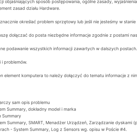
acji objaśniających sposób postępowania, ogólne zasady, wyjaśnieni
ement zasad działu Hardware.
oznacznie określać problem sprzętowy lub jeśli nie jesteśmy w stan
roszę dołączać do posta niezbędne informacje zgodnie z postami na
ne podawanie wszystkich informacji zawartych w dalszych postach
 i problemów.
en element komputera to należy dołączyć do tematu informacje z ni
tarczy sam opis problemu
tem Summary, dokładny model i marka
em Summary
tem Summary, SMART, Menadżer Urządzeń, Zarządzanie dyskami (
rach - System Summary, Log z Sensors wg. opisu w Poście #4.