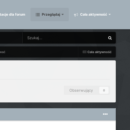
acje dla forum
Przeglądaj
Cała aktywność
awać
Cała aktywność
Obserwujący
0