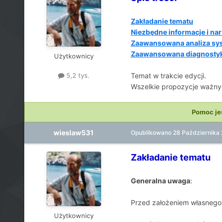
Zakładanie tematu
Niezbędne informacje i na
Zaawansowana analiza sys
Zaawansowana diagnostyk
Użytkownicy
Temat w trakcie edycji.
5,2 tys.
Wszelkie propozycje ważnyc
Pomoc je
wieslaw531
Opublikowano
28 Października
Zakładanie tematu
Generalna uwaga
:
Przed założeniem własnego 
Użytkownicy