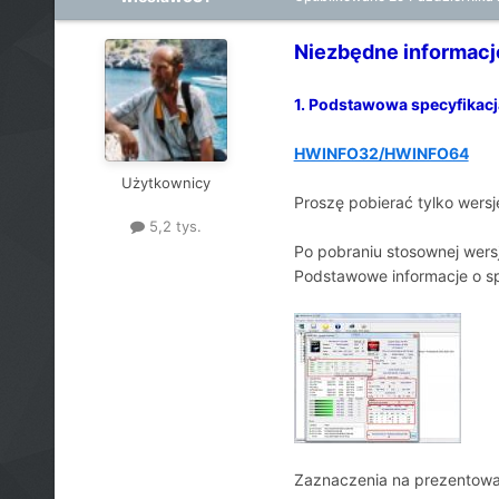
Niezbędne informacje
1. Podstawowa specyfikacj
HWINFO32/HWINFO64
Użytkownicy
Proszę pobierać tylko wersje
5,2 tys.
Po pobraniu stosownej wersji
Podstawowe informacje o s
Zaznaczenia na prezentowa