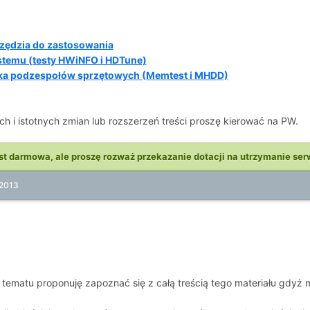
rzędzia do zastosowania
temu (testy HWiNFO i HDTune)
a podzespołów sprzętowych (Memtest i MHDD)
h i istotnych zmian lub rozszerzeń treści proszę kierować na PW.
st darmowa, ale proszę rozważ przekazanie dotacji na utrzymanie ser
 2013
tematu proponuję zapoznać się z całą treścią tego materiału gdyż m