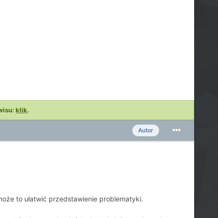
wisu:
klik
.
Autor
oże to ułatwić przedstawienie problematyki.