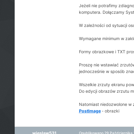
Jeżeli nie potrafimy zdiag
komputera. Dołączamy Sys
W zależności od sytuacji o
Wymagane minimum w zakł
Formy obrazkowe i TXT pr
Proszę nie wstawiać zrzutów
jednocześnie w sposób zn
Wszelkie zrzuty ekranu pow
Do edycji obrazów zrzutu 
Natomiast niedozwolone w z
PostImage
- obrazki
wieslaw531
Opublikowano
29 Października