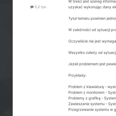
W treści jest szereg inform
uzyskać wykonując dany el
5,2 tys.
Tytuł tematu powinien jedn
W zależności od sytuacji p
Oczywiście nie jest wymaga
Wszystko zależy od sytuacji
Jeżeli problemem jest pewi
Przykłady:
Problem z klawiaturą - wys
Problem z monitorem - Sys
Problemy z grafiką - Syst
Zawieszanie systemu - Sys
Przegrzewanie systemu w g