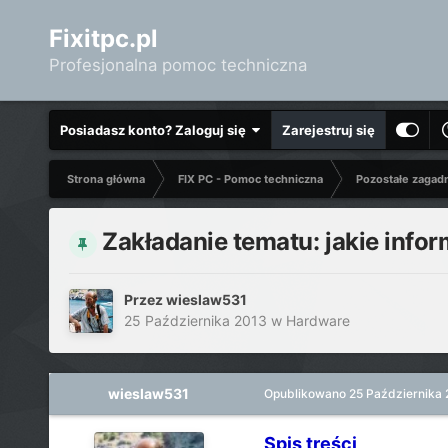
Fixitpc.pl
Profesjonalna pomoc techniczna
Posiadasz konto? Zaloguj się
Zarejestruj się
Strona główna
FIX PC - Pomoc techniczna
Pozostałe zagad
Zakładanie tematu: jakie inf
Przez
wieslaw531
25 Października 2013
w
Hardware
wieslaw531
Opublikowano
25 Października
Spis treści