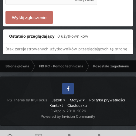
Wyślij zgłoszenie
Ostatnio przeglądający
0 użytkowników
Brak zarejestrowanych użytkowników przeglądających tę stronę.
Strona główna
FIX PC - Pomoc techniczna
Pozostałe zagadnienia k
Facebook
IPS Theme
by
IPSFocus
Język
Motyw
Polityka prywatności
Kontakt
Ciasteczka
Fixitpc.pl 2010-2026
Powered by Invision Community