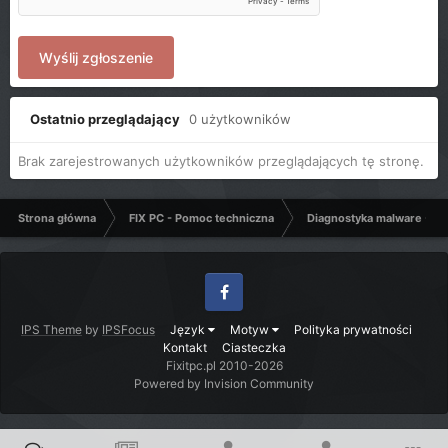
Wyślij zgłoszenie
Ostatnio przeglądający
0 użytkowników
Brak zarejestrowanych użytkowników przeglądających tę stronę.
Strona główna
FIX PC - Pomoc techniczna
Diagnostyka malware - C
Facebook
IPS Theme
by
IPSFocus
Język
Motyw
Polityka prywatności
Kontakt
Ciasteczka
Fixitpc.pl 2010-2026
Powered by Invision Community