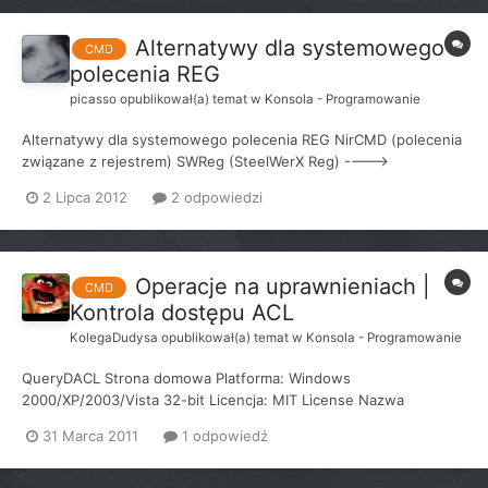
Alternatywy dla systemowego
CMD
polecenia REG
picasso
opublikował(a) temat w
Konsola - Programowanie
Alternatywy dla systemowego polecenia REG NirCMD (polecenia
związane z rejestrem) SWReg (SteelWerX Reg) ---->
CMDREGED ----> WinRegSh Powiązane tematycznie wątki: ----
2 Lipca 2012
2 odpowiedzi
> Usuwanie ukrytych kluczy rejestru .
Operacje na uprawnieniach |
CMD
Kontrola dostępu ACL
KolegaDudysa
opublikował(a) temat w
Konsola - Programowanie
QueryDACL Strona domowa Platforma: Windows
2000/XP/2003/Vista 32-bit Licencja: MIT License Nazwa
projektu: AclUtil. Aplikacja QueryDACL ma za zadanie wyświetlać
31 Marca 2011
1 odpowiedź
listy kontroli dostępu DACL, które identyfikują użytowników i
grupy, którym udzielono lub odmówiono uprawnień dostępu...