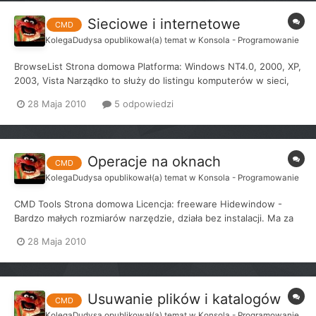
Sieciowe i internetowe
CMD
KolegaDudysa
opublikował(a) temat w
Konsola - Programowanie
BrowseList Strona domowa Platforma: Windows NT4.0, 2000, XP,
2003, Vista Narządko to służy do listingu komputerów w sieci,
samo podanie polecenia wykaże spis komputerów w grupie, ale
28 Maja 2010
5 odpowiedzi
nie jest to zastępstwo polecenia net view. W skrócie narzędzie
to służy do wykazania jaki komputer jest kandydat...
Operacje na oknach
CMD
KolegaDudysa
opublikował(a) temat w
Konsola - Programowanie
CMD Tools Strona domowa Licencja: freeware Hidewindow -
Bardzo małych rozmiarów narzędzie, działa bez instalacji. Ma za
zadanie ukrywać okna aplikacji. Prostota obsługi sprowadza się
28 Maja 2010
do wpisania nazwy tytułu okna, które ma zostać ukryte. W
menedżerze zadań nadal będzie widoczny p...
Usuwanie plików i katalogów
CMD
KolegaDudysa
opublikował(a) temat w
Konsola - Programowanie