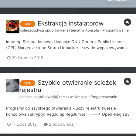
Ekstrakcja instalatorów
CMD
KolegaDudysa
opublikował(a) temat w
Konsola - Programowanie
innounp Strona domowa Licencja: GNU General Public License
(GPL) Narzędzie Inno Setup Unpacker służy do wypakowywania
zawartości z instalatora Inno Setup, odzyskuje także części
30 Grudnia 2015
skryptów instalacyjnych. Nie wymaga instalacji. Jest to jakaś
alternatywa dla innych programów wypa...
Szybkie otwieranie ścieżek
CMD
rejestru
picasso
opublikował(a) temat w
Konsola - Programowanie
Programy do szybkiego otwierania kluczy rejestru (wersje
konsolowe i skrypty) RegJump RegJumper ----> Open-Registry
(skrypt PowerShell) ----> RegJump (skrypt PowerShell) ---->
11 Lipca 2012
2 odpowiedzi
RegNav (skrypt VBS) Powiązane wątki: ----> Wersje z
graficznym interfej...