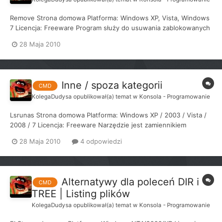
Remove Strona domowa Platforma: Windows XP, Vista, Windows
7 Licencja: Freeware Program służy do usuwania zablokowanych
przez inny proces plików i katalogów, których nie można usunąć
28 Maja 2010
tradycyjnymi metodami co objawia się następującym
komunikatem: "Proces nie może uzyskać dostępu do pliku (...)
p...
Inne / spoza kategorii
CMD
KolegaDudysa
opublikował(a) temat w
Konsola - Programowanie
Lsrunas Strona domowa Platforma: Windows XP / 2003 / Vista /
2008 / 7 Licencja: Freeware Narzędzie jest zamiennikiem
systemowego RunAs, które pozwala wprowadzić hasło
28 Maja 2010
4 odpowiedzi
potrzebne do uruchomienia programu z określonego konta, jako
parametr w linii wiersza polecenia. Może być używane w
skryptach....
Alternatywy dla poleceń DIR i
CMD
TREE | Listing plików
KolegaDudysa
opublikował(a) temat w
Konsola - Programowanie