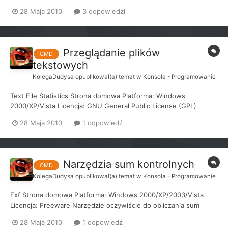
wyszukiwanie tekstu w plikach, rekrusywnie w wielu plikach,
28 Maja 2010
3 odpowiedzi
uwzględnia wielkość liter, wprowadza numery linii.
Przeglądanie plików
CMD
tekstowych
KolegaDudysa
opublikował(a) temat w
Konsola - Programowanie
Text File Statistics Strona domowa Platforma: Windows
2000/XP/Vista Licencja: GNU General Public License (GPL)
Narzędzie TextStat służy do przeglądania statystyk pliku
28 Maja 2010
1 odpowiedź
tekstowego. Statystyki obejmują EOL (End Of Line) jest to
znacznik wstawiany, poprzez naciśnięcie klawisza ent...
Narzędzia sum kontrolnych
CMD
KolegaDudysa
opublikował(a) temat w
Konsola - Programowanie
Exf Strona domowa Platforma: Windows 2000/XP/2003/Vista
Licencja: Freeware Narzędzie oczywiście do obliczania sum
kontrolnych. Wspiera typy: - Adler32 - CRC32 - MD2, MD4, MD5
28 Maja 2010
1 odpowiedź
- SHA1, SHA2 (SHA256, SHA384, SHA512) - RIPEMD128,