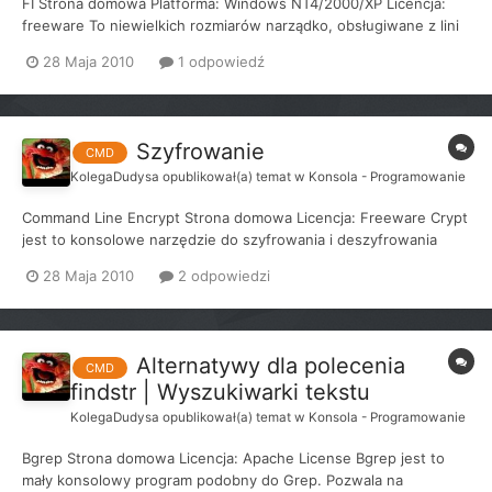
FI Strona domowa Platforma: Windows NT4/2000/XP Licencja:
freeware To niewielkich rozmiarów narządko, obsługiwane z lini
wiersza poleceń, nie wymagające instalacji. Jest alternatywą
28 Maja 2010
1 odpowiedź
polecenia DIR, posiada wszystkie jego przełączniki. Główną
cechą narzędzia jest możliwość znajdo...
Szyfrowanie
CMD
KolegaDudysa
opublikował(a) temat w
Konsola - Programowanie
Command Line Encrypt Strona domowa Licencja: Freeware Crypt
jest to konsolowe narzędzie do szyfrowania i deszyfrowania
plików. Używa Tiny Encryption Algorithm (TEA) z 128-bitowym
28 Maja 2010
2 odpowiedzi
kluczem oraz tryb szyfrowania wiadomości za pomocą szyfru
blokowego Cipher Block Chaining (CBC). Szyf...
Alternatywy dla polecenia
CMD
findstr | Wyszukiwarki tekstu
KolegaDudysa
opublikował(a) temat w
Konsola - Programowanie
Bgrep Strona domowa Licencja: Apache License Bgrep jest to
mały konsolowy program podobny do Grep. Pozwala na