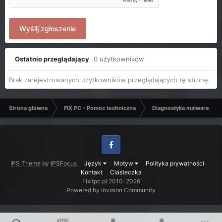
Wyślij zgłoszenie
Ostatnio przeglądający
0 użytkowników
Brak zarejestrowanych użytkowników przeglądających tę stronę.
Strona główna
FIX PC - Pomoc techniczna
Diagnostyka malware - C
Facebook
IPS Theme
by
IPSFocus
Język
Motyw
Polityka prywatności
Kontakt
Ciasteczka
Fixitpc.pl 2010-2026
Powered by Invision Community