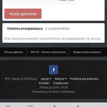
Wyślij zgłoszenie
Ostatnio przeglądający
0 użytkowników
Brak zarejestrowanych użytkowników przeglądających tę stronę.
Strona główna
FIX PC - Pomoc techniczna
Diagnostyka malware - C
Facebook
IPS Theme
by
IPSFocus
Język
Motyw
Polityka prywatności
Kontakt
Ciasteczka
Fixitpc.pl 2010-2026
Powered by Invision Community