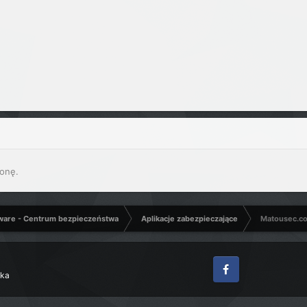
onę.
ware - Centrum bezpieczeństwa
Aplikacje zabezpieczające
Matousec.co
zka
Facebook