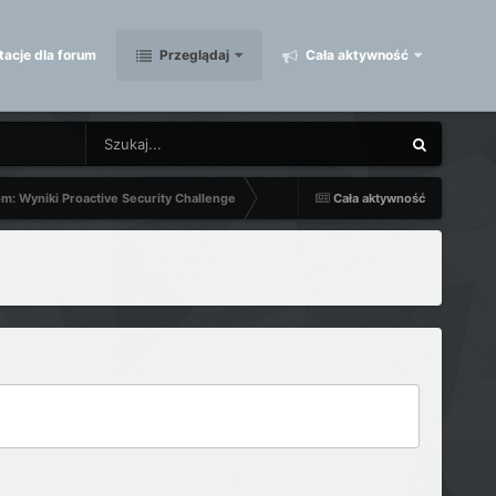
acje dla forum
Przeglądaj
Cała aktywność
m: Wyniki Proactive Security Challenge
Cała aktywność