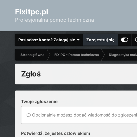
Fixitpc.pl
Profesjonalna pomoc techniczna
Posiadasz konto? Zaloguj się
Zarejestruj się
Strona główna
FIX PC - Pomoc techniczna
Diagnostyka mal
Zgłoś
Twoje zgłoszenie
Opcjonalnie możesz dodać wiadomość do zgłoszeni
Potwierdź, że jesteś człowiekiem