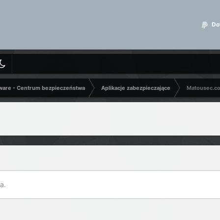
Dot
ware - Centrum bezpieczeństwa
Aplikacje zabezpieczające
Matousec.co
a.