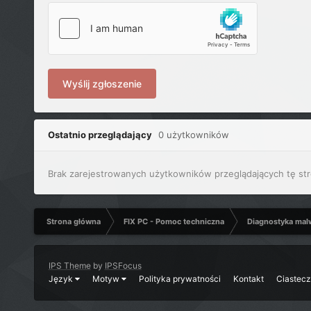
Wyślij zgłoszenie
Ostatnio przeglądający
0 użytkowników
Brak zarejestrowanych użytkowników przeglądających tę str
Strona główna
FIX PC - Pomoc techniczna
Diagnostyka mal
IPS Theme
by
IPSFocus
Język
Motyw
Polityka prywatności
Kontakt
Ciastec