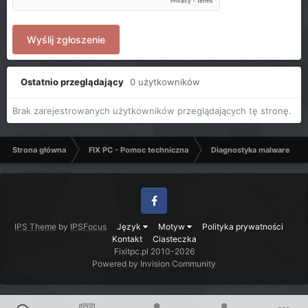
Wyślij zgłoszenie
Ostatnio przeglądający
0 użytkowników
Brak zarejestrowanych użytkowników przeglądających tę stronę.
Strona główna
FIX PC - Pomoc techniczna
Diagnostyka malware - C
Facebook
IPS Theme
by
IPSFocus
Język
Motyw
Polityka prywatności
Kontakt
Ciasteczka
Fixitpc.pl 2010-2026
Powered by Invision Community