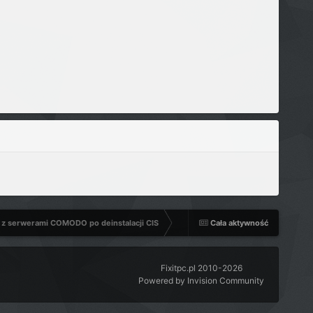
ę z serwerami COMODO po deinstalacji CIS
Cała aktywność
Fixitpc.pl 2010-2026
Powered by Invision Community