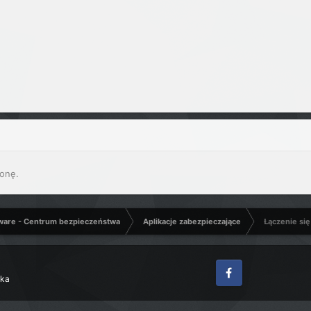
onę.
ware - Centrum bezpieczeństwa
Aplikacje zabezpieczające
Łączenie si
zka
Facebook