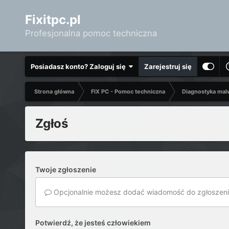
Fixitpc.pl
Profesjonalna pomoc techniczna
Posiadasz konto? Zaloguj się
Zarejestruj się
Strona główna
FIX PC - Pomoc techniczna
Diagnostyka mal
Zgłoś
Twoje zgłoszenie
Opcjonalnie możesz dodać wiadomość do zgłoszeni
Potwierdź, że jesteś człowiekiem