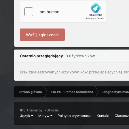
Wyślij zgłoszenie
Ostatnio przeglądający
0 użytkowników
Brak zarejestrowanych użytkowników przeglądających tę str
Strona główna
FIX PC - Pomoc techniczna
Diagnostyka mal
IPS Theme
by
IPSFocus
Język
Motyw
Polityka prywatności
Kontakt
Ciastec