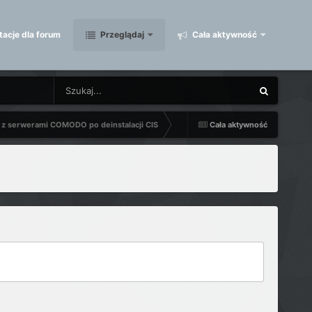
acje dla forum
Przeglądaj
Cała aktywność
ę z serwerami COMODO po deinstalacji CIS
Cała aktywność