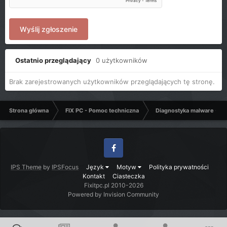
Wyślij zgłoszenie
Ostatnio przeglądający
0 użytkowników
Brak zarejestrowanych użytkowników przeglądających tę stronę.
Strona główna
FIX PC - Pomoc techniczna
Diagnostyka malware - C
Facebook
IPS Theme
by
IPSFocus
Język
Motyw
Polityka prywatności
Kontakt
Ciasteczka
Fixitpc.pl 2010-2026
Powered by Invision Community