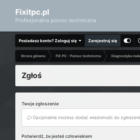
Fixitpc.pl
Profesjonalna pomoc techniczna
Posiadasz konto? Zaloguj się
Zarejestruj się
Strona główna
FIX PC - Pomoc techniczna
Diagnostyka mal
Zgłoś
Twoje zgłoszenie
Opcjonalnie możesz dodać wiadomość do zgłoszeni
Potwierdź, że jesteś człowiekiem