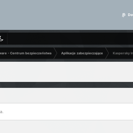
Dot
ware - Centrum bezpieczeństwa
Aplikacje zabezpieczające
Kaspersky In
a.