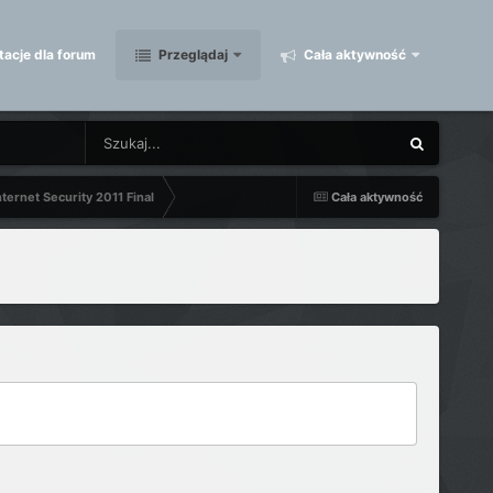
acje dla forum
Przeglądaj
Cała aktywność
ternet Security 2011 Final
Cała aktywność