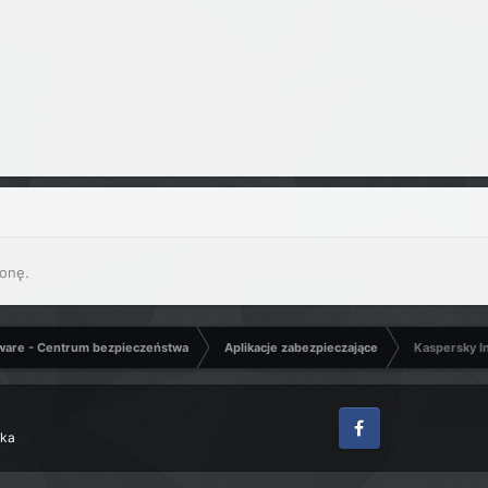
onę.
ware - Centrum bezpieczeństwa
Aplikacje zabezpieczające
Kaspersky In
zka
Facebook