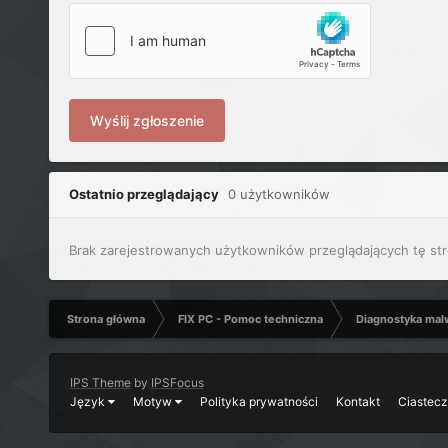
Wyślij zgłoszenie
Ostatnio przeglądający
0 użytkowników
Brak zarejestrowanych użytkowników przeglądających tę str
Strona główna
FIX PC - Pomoc techniczna
Diagnostyka mal
IPS Theme
by
IPSFocus
Język
Motyw
Polityka prywatności
Kontakt
Ciastec