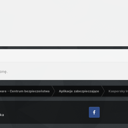
onę.
ware - Centrum bezpieczeństwa
Aplikacje zabezpieczające
Kaspersky In
zka
Facebook