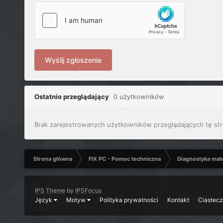
Wyślij zgłoszenie
Ostatnio przeglądający
0 użytkowników
Brak zarejestrowanych użytkowników przeglądających tę str
Strona główna
FIX PC - Pomoc techniczna
Diagnostyka mal
IPS Theme
by
IPSFocus
Język
Motyw
Polityka prywatności
Kontakt
Ciastec