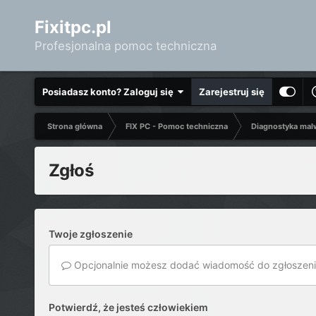
Fixitpc.pl
Profesjonalna pomoc techniczna
Posiadasz konto? Zaloguj się
Zarejestruj się
Strona główna
FIX PC - Pomoc techniczna
Diagnostyka mal
Zgłoś
Twoje zgłoszenie
Opcjonalnie możesz dodać wiadomość do zgłoszeni
Potwierdź, że jesteś człowiekiem