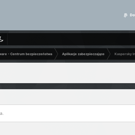
Dot
ware - Centrum bezpieczeństwa
Aplikacje zabezpieczające
Kaspersky In
a.