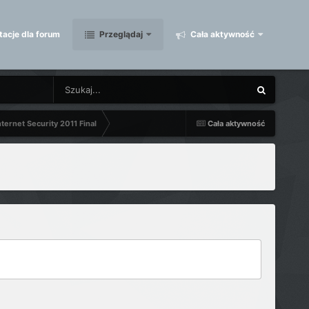
acje dla forum
Przeglądaj
Cała aktywność
ternet Security 2011 Final
Cała aktywność