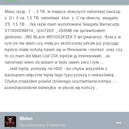
Masz rację 1 , 2 TB w miejsce obecnych natomiast backup
z D i E na 1.5 TB natomiast klon z C na obecny seagate
2'5 1.5 TB . Na razie mam wynotowane Seagate Barracuda
ST1000DM014 , rpm7200 , 256MB nie sprawdzałem
głośności ,WD BLack WD1003FZEX 5 lat gwarancji . Rzecz w
tym że nie wiem czy mała po skończonej szkole już pracując
będzie miała ochotę bawić się w filmowanie i montaż oraz czy
to co mam Ad.Mast.Coll CS5 będzie ją interesowało . Ja
natomiast wiem że jestem w tedy osiem zero i tyle ...
Jeśli będą pomysły na HDD - bo chyba wszystkie z
backupem włącznie będą tego typu proszą o wskazówkę .
Chyba znalazłem powód dziwnego uruchamiania kompa . -
prawdopodobnie bateryjka w płycie się kończy .
Illidan
Opublikowano
9 Kwietnia