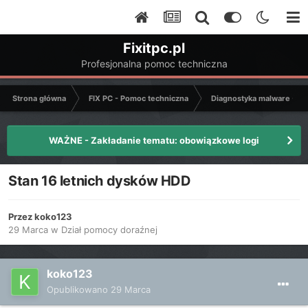
Fixitpc.pl
Profesjonalna pomoc techniczna
Strona główna
FIX PC - Pomoc techniczna
Diagnostyka malware - C
WAŻNE - Zakładanie tematu: obowiązkowe logi
Stan 16 letnich dysków HDD
Przez
koko123
29 Marca
w
Dział pomocy doraźnej
koko123
Opublikowano
29 Marca