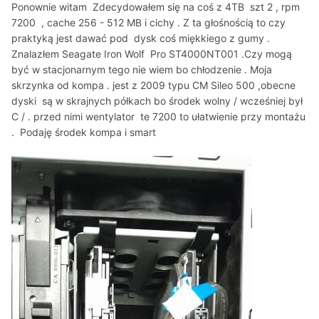
Ponownie witam Zdecydowałem się na coś z 4TB szt 2 , rpm
7200 , cache 256 - 512 MB i cichy . Z ta głośnością to czy
praktyką jest dawać pod dysk coś miękkiego z gumy .
Znalazłem Seagate Iron Wolf Pro ST4000NT001 .Czy mogą
być w stacjonarnym tego nie wiem bo chłodzenie . Moja
skrzynka od kompa . jest z 2009 typu CM Sileo 500 ,obecne
dyski są w skrajnych półkach bo środek wolny / wcześniej był
C / . przed nimi wentylator te 7200 to ułatwienie przy montażu
. Podaję środek kompa i smart