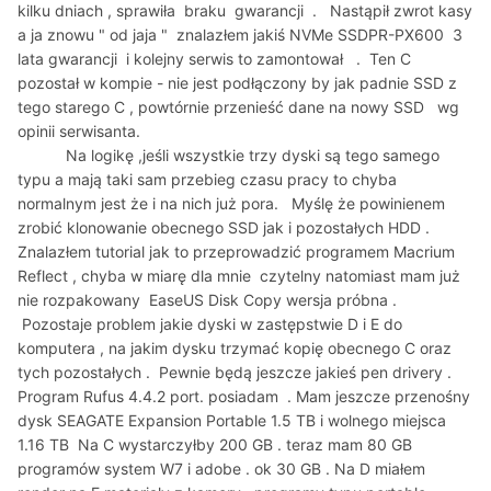
kilku dniach , sprawiła braku gwarancji . Nastąpił zwrot kasy
a ja znowu " od jaja " znalazłem jakiś NVMe SSDPR-PX600 3
lata gwarancji i kolejny serwis to zamontował . Ten C
pozostał w kompie - nie jest podłączony by jak padnie SSD z
tego starego C , powtórnie przenieść dane na nowy SSD wg
opinii serwisanta.
Na logikę ,jeśli wszystkie trzy dyski są tego samego
typu a mają taki sam przebieg czasu pracy to chyba
normalnym jest że i na nich już pora. Myślę że powinienem
zrobić klonowanie obecnego SSD jak i pozostałych HDD .
Znalazłem tutorial jak to przeprowadzić programem Macrium
Reflect , chyba w miarę dla mnie czytelny natomiast mam już
nie rozpakowany EaseUS Disk Copy wersja próbna .
Pozostaje problem jakie dyski w zastępstwie D i E do
komputera , na jakim dysku trzymać kopię obecnego C oraz
tych pozostałych . Pewnie będą jeszcze jakieś pen drivery .
Program Rufus 4.4.2 port. posiadam . Mam jeszcze przenośny
dysk SEAGATE Expansion Portable 1.5 TB i wolnego miejsca
1.16 TB Na C wystarczyłby 200 GB . teraz mam 80 GB
programów system W7 i adobe . ok 30 GB . Na D miałem