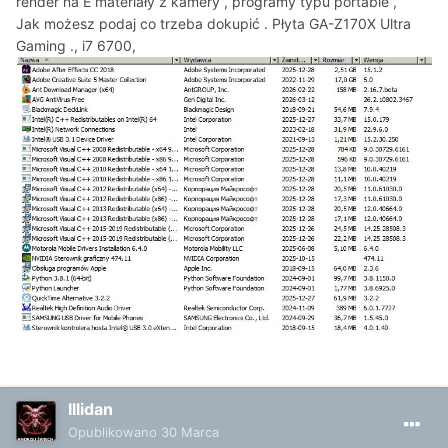
render na E materiały z kamery , programy typu portable ,
Jak możesz podaj co trzeba dokupić . Płyta GA-Z170X Ultra
Gaming ., i7 6700,
Illidan
Opublikowano
30 Marca