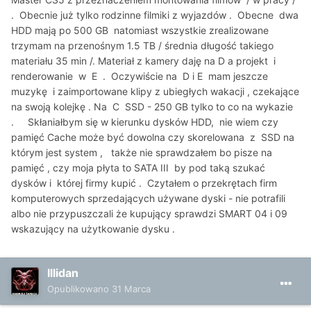
. Obecnie już tylko rodzinne filmiki z wyjazdów . Obecne dwa
HDD mają po 500 GB natomiast wszystkie zrealizowane
trzymam na przenośnym 1.5 TB / średnia długość takiego
materiału 35 min /. Materiał z kamery daję na D a projekt i
renderowanie w E . Oczywiście na D i E mam jeszcze
muzykę i zaimportowane klipy z ubiegłych wakacji , czekające
na swoją kolejkę . Na C SSD - 250 GB tylko to co na wykazie
. Skłaniałbym się w kierunku dysków HDD, nie wiem czy
pamięć Cache może być dowolna czy skorelowana z SSD na
którym jest system , także nie sprawdzałem bo pisze na
pamięć , czy moja płyta to SATA III by pod taką szukać
dysków i której firmy kupić . Czytałem o przekrętach firm
komputerowych sprzedających używane dyski - nie potrafili
albo nie przypuszczali że kupujący sprawdzi SMART 04 i 09
wskazujący na użytkowanie dysku .
Illidan
Opublikowano
31 Marca