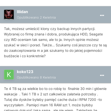
Illidan
Opublikowano
2 Kwietnia
Tak, możesz umieścić klony czy backup innych partycji.
Wybranej co firmę znana i dobra, produkująca HDD, Seagate
czy WD oceniam tak samo, ale to ja. Innych opinie możesz
szukać w sieci i porad. Także... Szukamy coś jeszcze czy te są
do zaakceptowania m a jak szukamy to do jakiej pojemności
budżecie i co konkretnie?
koko123
Opublikowano
8 Kwietnia
Te 4 TB są za wielkie bo to co robię to finalnie 30 min i głównie
wakacje . Taki 1 TB x 2 szt całkowicie załatwia potrzeby .
Tutaj dla dysków byłaby pamięć cache duża i RPM 7200 -to
wyczytałem . Pamięci mam 16 RAM szt 1. może byłoby
celowym dokupić taką samą , ale nie wiem . Zakładam że