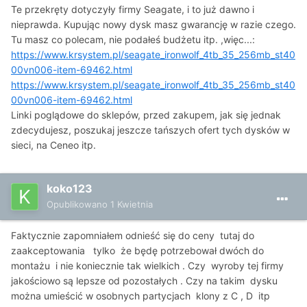
Te przekręty dotyczyły firmy Seagate, i to już dawno i
nieprawda. Kupując nowy dysk masz gwarancję w razie czego.
Tu masz co polecam, nie podałeś budżetu itp. ,więc...:
https://www.krsystem.pl/seagate_ironwolf_4tb_35_256mb_st40
00vn006-item-69462.html
https://www.krsystem.pl/seagate_ironwolf_4tb_35_256mb_st40
00vn006-item-69462.html
Linki poglądowe do sklepów, przed zakupem, jak się jednak
zdecydujesz, poszukaj jeszcze tańszych ofert tych dysków w
sieci, na Ceneo itp.
koko123
Opublikowano
1 Kwietnia
Faktycznie zapomniałem odnieść się do ceny tutaj do
zaakceptowania tylko że będę potrzebował dwóch do
montażu i nie koniecznie tak wielkich . Czy wyroby tej firmy
jakościowo są lepsze od pozostałych . Czy na takim dysku
można umieścić w osobnych partycjach klony z C , D itp