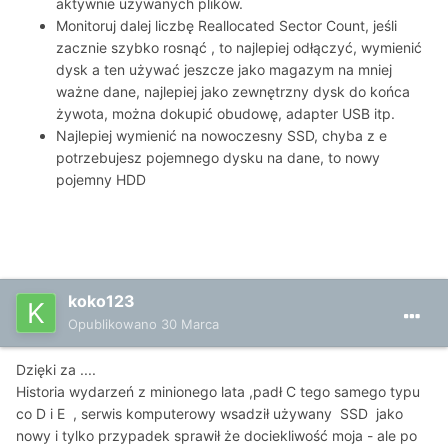
aktywnie używanych plików.
Monitoruj dalej liczbę Reallocated Sector Count, jeśli
zacznie szybko rosnąć , to najlepiej odłączyć, wymienić
dysk a ten używać jeszcze jako magazym na mniej
ważne dane, najlepiej jako zewnętrzny dysk do końca
żywota, można dokupić obudowę, adapter USB itp.
Najlepiej wymienić na nowoczesny SSD, chyba z e
potrzebujesz pojemnego dysku na dane, to nowy
pojemny HDD
koko123
Opublikowano
30 Marca
Dzięki za ....
Historia wydarzeń z minionego lata ,padł C tego samego typu
co D i E , serwis komputerowy wsadził używany SSD jako
nowy i tylko przypadek sprawił że dociekliwość moja - ale po