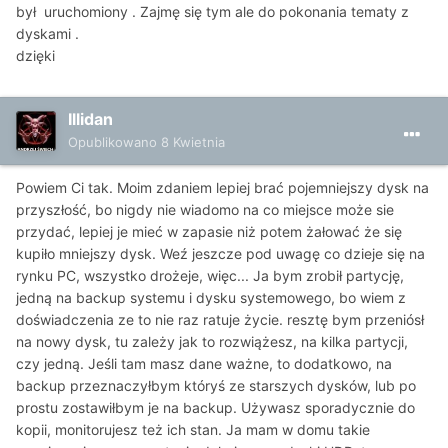
był uruchomiony . Zajmę się tym ale do pokonania tematy z
dyskami .
dzięki
Illidan
Opublikowano
8 Kwietnia
Powiem Ci tak. Moim zdaniem lepiej brać pojemniejszy dysk na
przyszłość, bo nigdy nie wiadomo na co miejsce może sie
przydać, lepiej je mieć w zapasie niż potem żałować że się
kupiło mniejszy dysk. Weź jeszcze pod uwagę co dzieje się na
rynku PC, wszystko drożeje, więc... Ja bym zrobił partycję,
jedną na backup systemu i dysku systemowego, bo wiem z
doświadczenia ze to nie raz ratuje życie. resztę bym przeniósł
na nowy dysk, tu zależy jak to rozwiążesz, na kilka partycji,
czy jedną. Jeśli tam masz dane ważne, to dodatkowo, na
backup przeznaczyłbym któryś ze starszych dysków, lub po
prostu zostawiłbym je na backup. Używasz sporadycznie do
kopii, monitorujesz też ich stan. Ja mam w domu takie