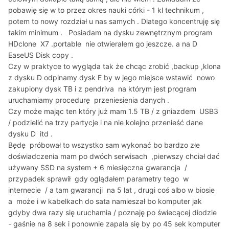
pobawię się w to przez okres nauki córki - 1 kl technikum ,
potem to nowy rozdział u nas samych . Dlatego koncentruję się
takim minimum . Posiadam na dysku zewnętrznym program
HDclone X7 .portable nie otwierałem go jeszcze. a na D
EaseUS Disk copy .
Czy w praktyce to wygląda tak że chcąc zrobić ,backup ,klona
z dysku D odpinamy dysk E by w jego miejsce wstawić nowo
zakupiony dysk TB i z pendriva na którym jest program
uruchamiamy procedurę przeniesienia danych .
Czy może mając ten który już mam 1.5 TB / z gniazdem USB3
/ podzielić na trzy partycje i na nie kolejno przenieść dane
dysku D itd .
Będę próbował to wszystko sam wykonać bo bardzo złe
doświadczenia mam po dwóch serwisach ,pierwszy chciał dać
używany SSD na system + 6 miesięczna gwarancja /
przypadek sprawił gdy oglądałem parametry tego w
internecie / a tam gwarancji na 5 lat , drugi coś albo w biosie
a może i w kabelkach do sata namieszał bo komputer jak
gdyby dwa razy się uruchamia / poznaję po świecącej diodzie
- gaśnie na 8 sek i ponownie zapala się by po 45 sek komputer