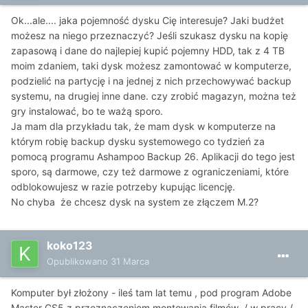
Ok...ale.... jaka pojemność dysku Cię interesuje? Jaki budżet
możesz na niego przeznaczyć? Jeśli szukasz dysku na kopię
zapasową i dane do najlepiej kupić pojemny HDD, tak z 4 TB
moim zdaniem, taki dysk możesz zamontować w komputerze,
podzielić na partycję i na jednej z nich przechowywać backup
systemu, na drugiej inne dane. czy zrobić magazyn, można też
gry instalować, bo te ważą sporo.
Ja mam dla przykładu tak, że mam dysk w komputerze na
którym robię backup dysku systemowego co tydzień za
pomocą programu Ashampoo Backup 26. Aplikacji do tego jest
sporo, są darmowe, czy też darmowe z ograniczeniami, które
odblokowujesz w razie potrzeby kupując licencję.
No chyba że chcesz dysk na system ze złączem M.2?
koko123
Opublikowano
31 Marca
Komputer był złożony - ileś tam lat temu , pod program Adobe
Master CS5 z przeznaczeniem montowania filmów / w pracy /