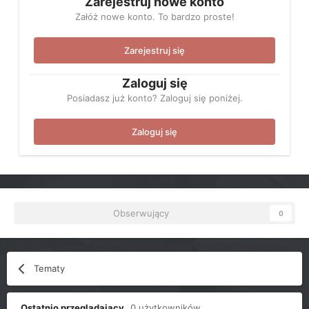
Zarejestruj nowe konto
Załóż nowe konto. To bardzo proste!
Zarejestruj się
Zaloguj się
Posiadasz już konto? Zaloguj się poniżej.
Zaloguj się
Obserwujący
0
Tematy
Ostatnio przeglądający
0 użytkowników