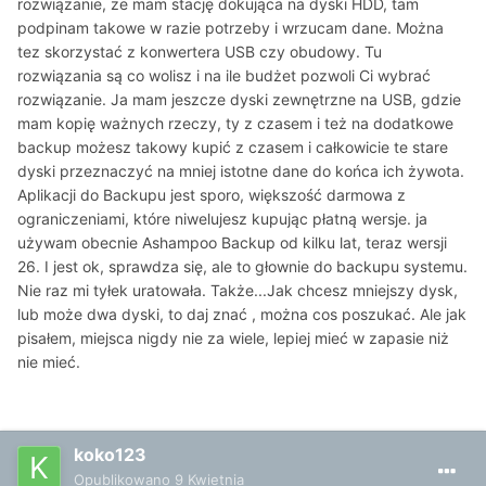
rozwiązanie, ze mam stację dokująca na dyski HDD, tam
podpinam takowe w razie potrzeby i wrzucam dane. Można
tez skorzystać z konwertera USB czy obudowy. Tu
rozwiązania są co wolisz i na ile budżet pozwoli Ci wybrać
rozwiązanie. Ja mam jeszcze dyski zewnętrzne na USB, gdzie
mam kopię ważnych rzeczy, ty z czasem i też na dodatkowe
backup możesz takowy kupić z czasem i całkowicie te stare
dyski przeznaczyć na mniej istotne dane do końca ich żywota.
Aplikacji do Backupu jest sporo, większość darmowa z
ograniczeniami, które niwelujesz kupując płatną wersje. ja
używam obecnie Ashampoo Backup od kilku lat, teraz wersji
26. I jest ok, sprawdza się, ale to głownie do backupu systemu.
Nie raz mi tyłek uratowała. Także...Jak chcesz mniejszy dysk,
lub może dwa dyski, to daj znać , można cos poszukać. Ale jak
pisałem, miejsca nigdy nie za wiele, lepiej mieć w zapasie niż
nie mieć.
koko123
Opublikowano
9 Kwietnia