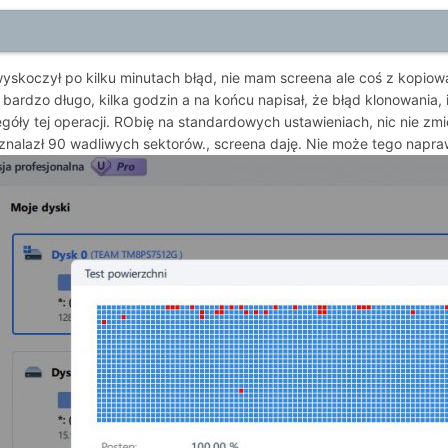
wyskoczył po kilku minutach błąd, nie mam screena ale coś z kopiowa
 bardzo długo, kilka godzin a na końcu napisał, że błąd klonowania,
óły tej operacji. RObię na standardowych ustawieniach, nic nie zmi
 znalazł 90 wadliwych sektorów., screena daję. Nie może tego napraw