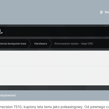
Dot
nienia komputerowe
Hardware
Klonowanie dysku - błąd CRC
edytowane)
ecision 7510, kupiony lata temu jako poleasingowy. Od pewnego cza