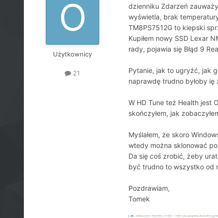
dzienniku Zdarzeń zauważył
wyświetla, brak temperatur
TM8PS7512G to kiepski sprzę
Kupiłem nowy SSD Lexar NM6
rady, pojawia się Błąd 9 Re
Użytkownicy
Pytanie, jak to ugryźć, jak 
21
naprawdę trudno byłoby ię z
W HD Tune też Health jest O
skończyłem, jak zobaczyłe
Myślałem, że skoro Windows 
wtedy można sklonować pomij
Da się coś zrobić, żeby ur
być trudno to wszystko od
Pozdrawiam,
Tomek