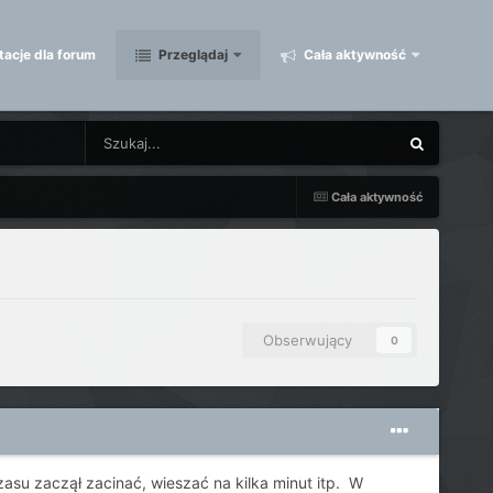
acje dla forum
Przeglądaj
Cała aktywność
Cała aktywność
Obserwujący
0
su zaczął zacinać, wieszać na kilka minut itp. W