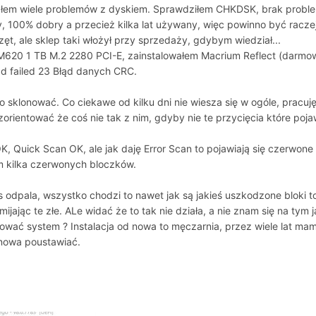
em wiele problemów z dyskiem. Sprawdziłem CHKDSK, brak problemó
y, 100% dobry a przecież kilka lat używany, więc powinno być racz
t, ale sklep taki włożył przy sprzedaży, gdybym wiedział...
20 1 TB M.2 2280 PCI-E, zainstalowałem Macrium Reflect (darmowy,
ad failed 23 Błąd danych CRC.
go sklonować. Co ciekawe od kilku dni nie wiesza się w ogóle, pracuj
orientować że coś nie tak z nim, gdyby nie te przycięcia które poja
K, Quick Scan OK, ale jak daję Error Scan to pojawiają się czerwone
m kilka czerwonych bloczków.
odpala, wszystko chodzi to nawet jak są jakieś uszkodzone bloki to
ając te złe. ALe widać że to tak nie działa, a nie znam się na tym 
atować system ? Instalacja od nowa to męczarnia, przez wiele lat m
 nowa poustawiać.