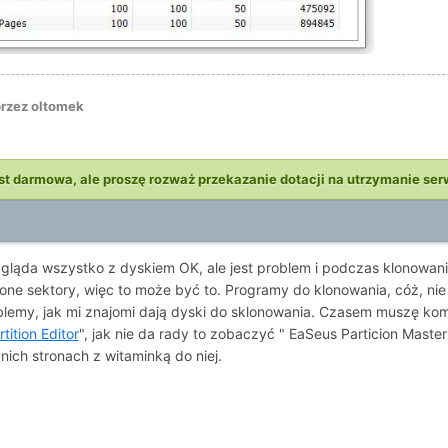
rzez oltomek
st darmowa, ale proszę rozważ przekazanie dotacji na utrzymanie ser
gląda wszystko z dyskiem OK, ale jest problem i podczas klonowani
ne sektory, więc to może być to. Programy do klonowania, cóż, nie
emy, jak mi znajomi dają dyski do sklonowania. Czasem muszę kom
tition Editor
", jak nie da rady to zobaczyć " EaSeus Particion Master"
ich stronach z witaminką do niej.