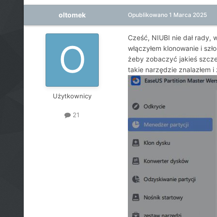
oltomek
Opublikowano
1 Marca 2025
Cześć, NIUBI nie dał rady, 
włączyłem klonowanie i szło
żeby zobaczyć jakieś szczeg
takie narzędzie znalazłem i
Użytkownicy
21