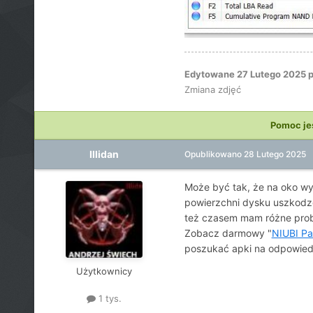
Edytowane
27 Lutego 2025
p
Zmiana zdjęć
Pomoc je
Illidan
Opublikowano
28 Lutego 2025
Może być tak, że na oko wy
powierzchni dysku uszkodzo
też czasem mam różne probl
Zobacz darmowy "
NIUBI Par
poszukać apki na odpowiedn
Użytkownicy
1 tys.