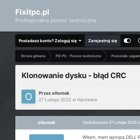
Fixitpc.pl
Profesjonalna pomoc techniczna
Posiadasz konto? Zaloguj się
Zarejestruj się
Strona główna
FIX PC - Pomoc techniczna
Pozostałe zagad
Klonowanie dysku - błąd CRC
Przez
oltomek
27 Lutego 2025
w
Hardware
oltomek
Opublikowano
27 Lutego 2025
(
Witam, mam laptopa DELL Pr