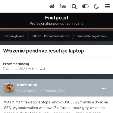
Fixitpc.pl
Profesjonalna pomoc techniczna
Strona główna
FIX PC - Pomoc techniczna
Pozostałe zagadnienia k
Włozenie pendrive resetuje laptop
Przez
martinesq
7 Grudnia 2024
w
Hardware
martinesq
Opublikowano
7 Grudnia 2024
Witam mam takiego laptopa lenovo G500, wymieniłem dysk na
SSD, wybootowałem windows 7 rufusem, teraz gdy wkładam