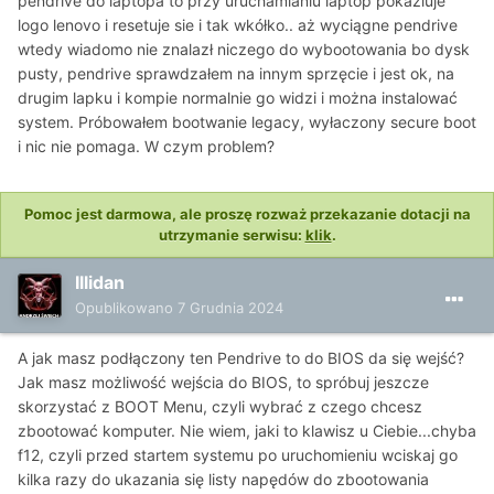
pendrive do laptopa to przy uruchamianiu laptop pokaziuje
logo lenovo i resetuje sie i tak wkółko.. aż wyciągne pendrive
wtedy wiadomo nie znalazł niczego do wybootowania bo dysk
pusty, pendrive sprawdzałem na innym sprzęcie i jest ok, na
drugim lapku i kompie normalnie go widzi i można instalować
system. Próbowałem bootwanie legacy, wyłaczony secure boot
i nic nie pomaga. W czym problem?
Pomoc jest darmowa, ale proszę rozważ przekazanie dotacji na
utrzymanie serwisu:
klik
.
Illidan
Opublikowano
7 Grudnia 2024
A jak masz podłączony ten Pendrive to do BIOS da się wejść?
Jak masz możliwość wejścia do BIOS, to spróbuj jeszcze
skorzystać z BOOT Menu, czyli wybrać z czego chcesz
zbootować komputer. Nie wiem, jaki to klawisz u Ciebie...chyba
f12, czyli przed startem systemu po uruchomieniu wciskaj go
kilka razy do ukazania się listy napędów do zbootowania