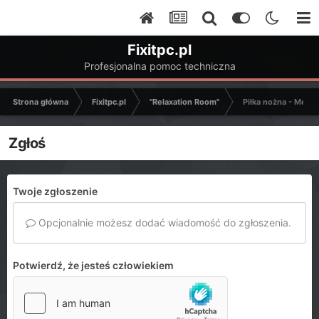
Fixitpc.pl
Profesjonalna pomoc techniczna
Strona główna
Fixitpc.pl
"Relaxation Room"
Piłka nożna - Mecze
Zgłoś
Twoje zgłoszenie
Opcjonalnie możesz dodać wiadomość do zgłoszenia.
Potwierdź, że jesteś człowiekiem