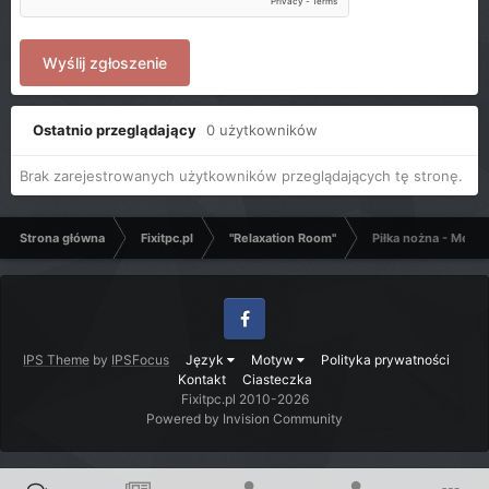
Wyślij zgłoszenie
Ostatnio przeglądający
0 użytkowników
Brak zarejestrowanych użytkowników przeglądających tę stronę.
Strona główna
Fixitpc.pl
"Relaxation Room"
Piłka nożna - Mecze
Facebook
IPS Theme
by
IPSFocus
Język
Motyw
Polityka prywatności
Kontakt
Ciasteczka
Fixitpc.pl 2010-2026
Powered by Invision Community