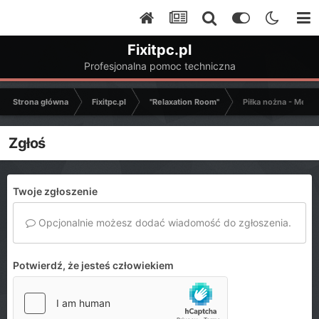
Fixitpc.pl
Profesjonalna pomoc techniczna
Strona główna
Fixitpc.pl
"Relaxation Room"
Piłka nożna - Mecze
Zgłoś
Twoje zgłoszenie
Opcjonalnie możesz dodać wiadomość do zgłoszenia.
Potwierdź, że jesteś człowiekiem