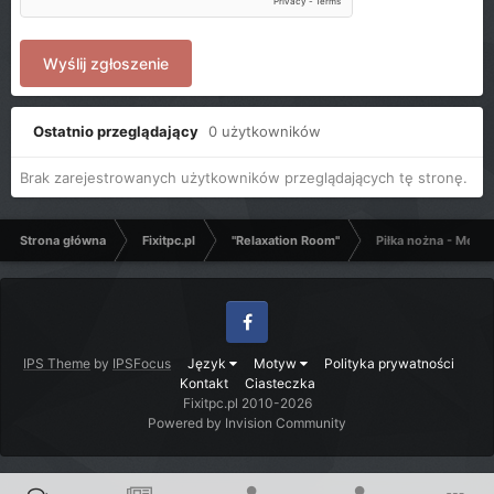
Wyślij zgłoszenie
Ostatnio przeglądający
0 użytkowników
Brak zarejestrowanych użytkowników przeglądających tę stronę.
Strona główna
Fixitpc.pl
"Relaxation Room"
Piłka nożna - Mecze
Facebook
IPS Theme
by
IPSFocus
Język
Motyw
Polityka prywatności
Kontakt
Ciasteczka
Fixitpc.pl 2010-2026
Powered by Invision Community