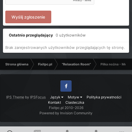
Wyślij zgłoszenie
Ostatnio przeglądający
0 użytkowników
Brak zarejestrowanych użytkowników przeglądających tę stronę.
Strona główna
Fixitpc.pl
"Relaxation Room"
Piłka nożna - Mecze
Facebook
IPS Theme
by
IPSFocus
Język
Motyw
Polityka prywatności
Kontakt
Ciasteczka
Fixitpc.pl 2010-2026
Powered by Invision Community