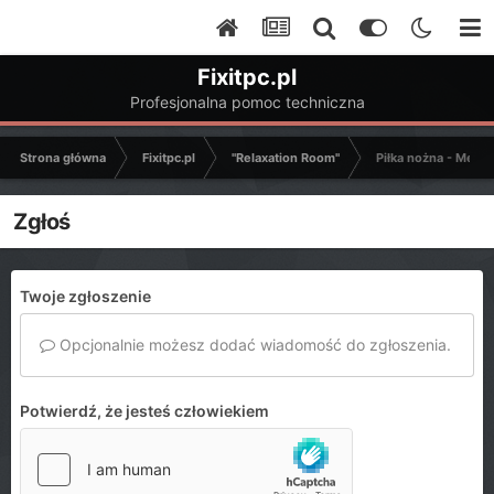
Fixitpc.pl
Profesjonalna pomoc techniczna
Strona główna
Fixitpc.pl
"Relaxation Room"
Piłka nożna - Mecze
Zgłoś
Twoje zgłoszenie
Opcjonalnie możesz dodać wiadomość do zgłoszenia.
Potwierdź, że jesteś człowiekiem