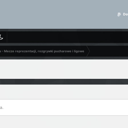
Dot
a - Mecze reprezentacji, rozgrywki pucharowe i ligowe
a.