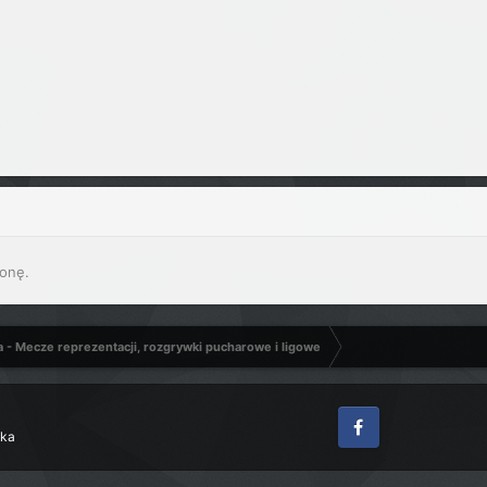
onę.
a - Mecze reprezentacji, rozgrywki pucharowe i ligowe
zka
Facebook