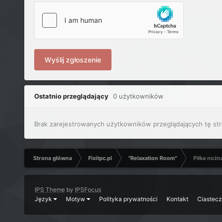
Wyślij zgłoszenie
Ostatnio przeglądający
0 użytkowników
Brak zarejestrowanych użytkowników przeglądających tę str
Strona główna
Fixitpc.pl
"Relaxation Room"
Piłka nożn
IPS Theme
by
IPSFocus
Język
Motyw
Polityka prywatności
Kontakt
Ciastec