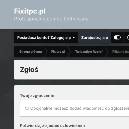
Fixitpc.pl
Profesjonalna pomoc techniczna
Posiadasz konto? Zaloguj się
Zarejestruj się
Strona główna
Fixitpc.pl
"Relaxation Room"
Piłka nożn
Zgłoś
Twoje zgłoszenie
Opcjonalnie możesz dodać wiadomość do zgłoszeni
Potwierdź, że jesteś człowiekiem