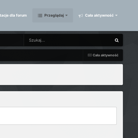
acje dla forum
Przeglądaj
Cała aktywność
Cała aktywność