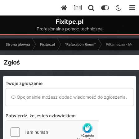
Fixitpc.pl
Profesjonalna pomoc techniczna
Strona główna
Fixitpc.pl
"Relaxation Room"
Piłka nożna - Mecze
Zgłoś
Twoje zgłoszenie
Opcjonalnie możesz dodać wiadomość do zgłoszenia.
Potwierdź, że jesteś człowiekiem