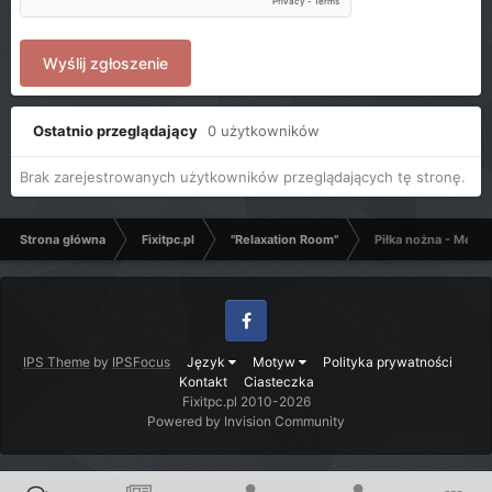
Wyślij zgłoszenie
Ostatnio przeglądający
0 użytkowników
Brak zarejestrowanych użytkowników przeglądających tę stronę.
Strona główna
Fixitpc.pl
"Relaxation Room"
Piłka nożna - Mecze
Facebook
IPS Theme
by
IPSFocus
Język
Motyw
Polityka prywatności
Kontakt
Ciasteczka
Fixitpc.pl 2010-2026
Powered by Invision Community