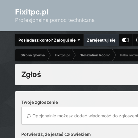
Fixitpc.pl
Profesjonalna pomoc techniczna
Posiadasz konto? Zaloguj się
Zarejestruj się
Strona główna
Fixitpc.pl
"Relaxation Room"
Piłka nożn
Zgłoś
Twoje zgłoszenie
Opcjonalnie możesz dodać wiadomość do zgłoszeni
Potwierdź, że jesteś człowiekiem