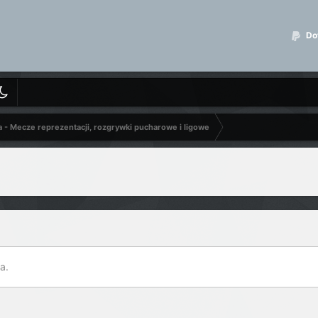
Dot
a - Mecze reprezentacji, rozgrywki pucharowe i ligowe
a.