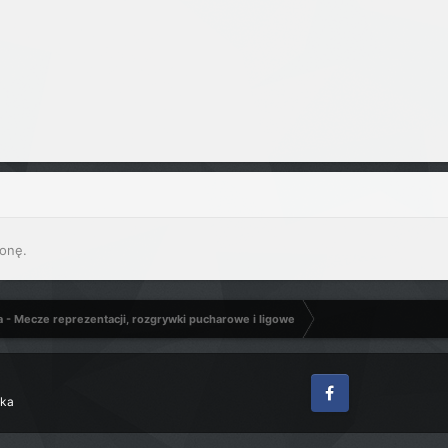
onę.
a - Mecze reprezentacji, rozgrywki pucharowe i ligowe
zka
Facebook