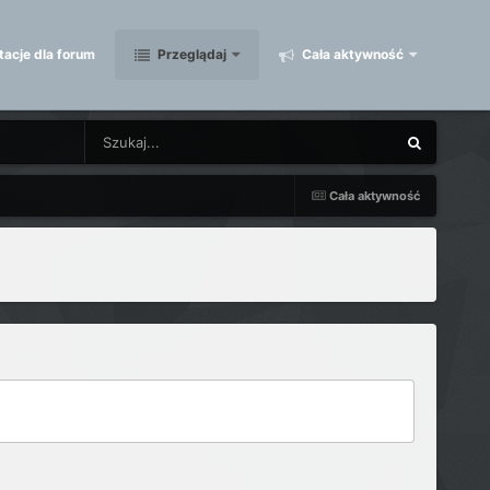
acje dla forum
Przeglądaj
Cała aktywność
Cała aktywność