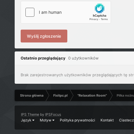
Wyślij zgłoszenie
Ostatnio przeglądający
0 użytkowników
Brak zarejestrowanych użytkowników przeglądających tę str
Strona główna
Fixitpc.pl
"Relaxation Room"
Piłka nożn
IPS Theme
by
IPSFocus
Język
Motyw
Polityka prywatności
Kontakt
Ciastec