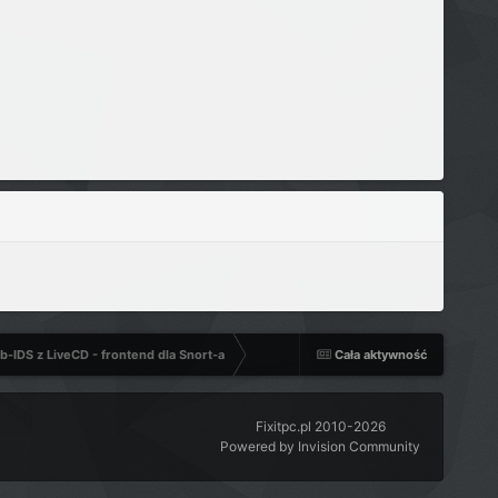
b-IDS z LiveCD - frontend dla Snort-a
Cała aktywność
Fixitpc.pl 2010-2026
Powered by Invision Community