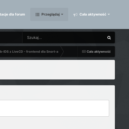
acje dla forum
Przeglądaj
Cała aktywność
b-IDS z LiveCD - frontend dla Snort-a
Cała aktywność