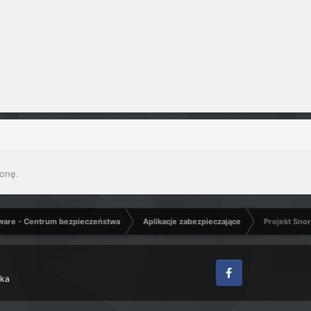
onę.
ware - Centrum bezpieczeństwa
Aplikacje zabezpieczające
Projekt Snor
zka
Facebook