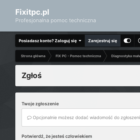
Fixitpc.pl
Profesjonalna pomoc techniczna
Posiadasz konto? Zaloguj się
Zarejestruj się
Strona główna
FIX PC - Pomoc techniczna
Diagnostyka mal
Zgłoś
Twoje zgłoszenie
Opcjonalnie możesz dodać wiadomość do zgłoszeni
Potwierdź, że jesteś człowiekiem