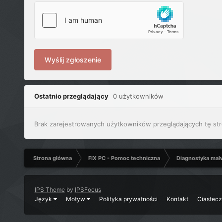
Wyślij zgłoszenie
Ostatnio przeglądający
0 użytkowników
Brak zarejestrowanych użytkowników przeglądających tę str
Strona główna
FIX PC - Pomoc techniczna
Diagnostyka mal
IPS Theme
by
IPSFocus
Język
Motyw
Polityka prywatności
Kontakt
Ciastec