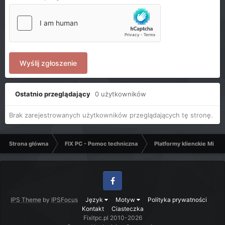
Wyślij zgłoszenie
Ostatnio przeglądający
0 użytkowników
Brak zarejestrowanych użytkowników przeglądających tę stronę.
Strona główna
FIX PC - Pomoc techniczna
Platformy klienckie Micro
Facebook
IPS Theme
by
IPSFocus
Język
Motyw
Polityka prywatności
Kontakt
Ciasteczka
Fixitpc.pl 2010-2026