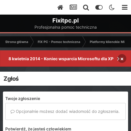
Fixitpc.pl
Profesjonalna pomoc techniczna
Strona główna
FIX PC - Pomoc techniczna
Platformy klienckie Micro
×
8 kwietnia 2014 - Koniec wsparcia Microsoftu dla XP
Zgłoś
Twoje zgłoszenie
Opcjonalnie możesz dodać wiadomość do zgłoszenia.
Potwierdź, że jesteś człowiekiem