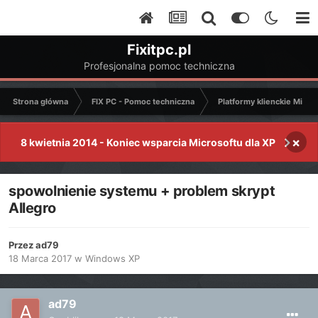
Fixitpc.pl
Profesjonalna pomoc techniczna
Strona główna
FIX PC - Pomoc techniczna
Platformy klienckie Micro
×
8 kwietnia 2014 - Koniec wsparcia Microsoftu dla XP
spowolnienie systemu + problem skrypt
Allegro
Przez
ad79
18 Marca 2017
w
Windows XP
ad79