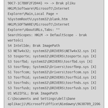
90C7-1C7B8F2F2D44} => -> Brak pliku

HKLM\Software\Microsoft\Internet 
Explorer\Main,Local Page = 
%SystemRoot%\system32\blank.htm

HKLM\SOFTWARE\Microsoft\Internet 
Explorer\AboutURLs,Tabs: "" 

SearchScopes: HKLM -> DefaultScope - brak 
wartości

S4 IntelIde; Brak ImagePath

S3 NETw4x32; system32\DRIVERS\NETw4x32.sys [X]

S3 tosporte; system32\DRIVERS\tosporte.sys [X]

S3 tosrfbd; system32\DRIVERS\tosrfbd.sys [X]

S3 tosrfbnp; System32\Drivers\tosrfbnp.sys [X]

S1 Tosrfcom; System32\Drivers\tosrfcom.sys [X]

S3 Tosrfhid; system32\DRIVERS\Tosrfhid.sys [X]

S3 tosrfnds; system32\DRIVERS\tosrfnds.sys [X]

S3 Tosrfusb; system32\DRIVERS\tosrfusb.sys [X]

U1 WS2IFSL; Brak ImagePath

C:\Documents and Settings\dell\Dane 
aplikacji\Microsoft\Office\Niedawny\9638789_2206