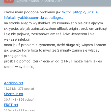
Opublikowano
18 Marca 2017
chyba mam podobne problemy jak
fixitpc.pl/topic/32313-
infekcja-yabidoscom-skrypt-allegro/
na stronie allegro wyskakiwał mi komunikat o nie działającym
skrypcie, ale jak zainstalowałem uBlock origin , problem zniknął
i się nie pojawia, zeskanowałem też AdwCleanerem i nie
wskazał infekcji,
mam jakiś problem z systemem, dość długo się włącza i potem
jak włączę Foire foxa to myśli ze 2 minuty zanim się włączy
przeglądarka,
prośba o pomoc i zerknięcie w logi z FRST może mam jakieś
śmieci w systemie,
Addition.txt
15.26 kB
·
375 pobrań
Shortcut.txt
30.71 kB
·
326 pobrań
FRST.txt
16.04 kB
·
373 pobrań