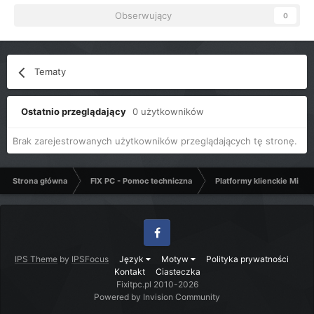
Obserwujący
0
Tematy
Ostatnio przeglądający
0 użytkowników
Brak zarejestrowanych użytkowników przeglądających tę stronę.
Strona główna
FIX PC - Pomoc techniczna
Platformy klienckie Micro
Facebook
IPS Theme
by
IPSFocus
Język
Motyw
Polityka prywatności
Kontakt
Ciasteczka
Fixitpc.pl 2010-2026
Powered by Invision Community