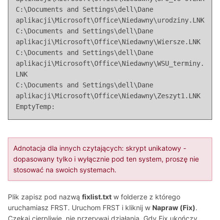
C:\Documents and Settings\dell\Dane 
aplikacji\Microsoft\Office\Niedawny\urodziny.LNK

C:\Documents and Settings\dell\Dane 
aplikacji\Microsoft\Office\Niedawny\Wiersze.LNK

C:\Documents and Settings\dell\Dane 
aplikacji\Microsoft\Office\Niedawny\WSU_terminy.
LNK

C:\Documents and Settings\dell\Dane 
aplikacji\Microsoft\Office\Niedawny\Zeszyt1.LNK

EmptyTemp:
Adnotacja dla innych czytających: skrypt unikatowy -
dopasowany tylko i wyłącznie pod ten system, proszę nie
stosować na swoich systemach.
Plik zapisz pod nazwą
fixlist.txt
w folderze z którego
uruchamiasz FRST. Uruchom FRST i kliknij w
Napraw (Fix)
.
Czekaj cierpliwie, nie przerywaj działania. Gdy Fix ukończy