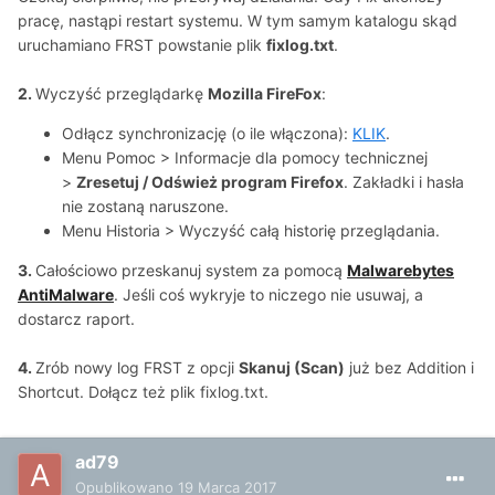
pracę, nastąpi restart systemu. W tym samym katalogu skąd
uruchamiano FRST powstanie plik
fixlog.txt
.
2.
Wyczyść przeglądarkę
Mozilla FireFox
:
Odłącz synchronizację (o ile włączona):
KLIK
.
Menu Pomoc > Informacje dla pomocy technicznej
>
Zresetuj / Odśwież program Firefox
. Zakładki i hasła
nie zostaną naruszone.
Menu Historia > Wyczyść całą historię przeglądania.
3.
Całościowo przeskanuj system za pomocą
Malwarebytes
AntiMalware
. Jeśli coś wykryje to niczego nie usuwaj, a
dostarcz raport.
4.
Zrób nowy log FRST z opcji
Skanuj (Scan)
już bez Addition i
Shortcut. Dołącz też plik fixlog.txt.
ad79
Opublikowano
19 Marca 2017