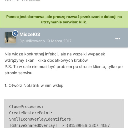
Pomoc jest darmowa, ale proszę rozważ przekazanie dotacji na
utrzymanie serwisu:
klik
.
Miszel03
Opublikowano
19 Marca 2017
Nie widzę konkretnej infekcji, ale na wszelki wypadek
wdrążymy skan i kilka dodatkowych kroków.
P.S: To w cale nie musi być problem po stronie klienta, tylko po
stronie serwisu.
1.
Otwórz Notatnik w nim wklej:
CloseProcesses:

CreateRestorePoint:

ShellIconOverlayIdentifiers: 
[GDriveSharedOverlay] -> {81539FE6-33C7-4CE7-