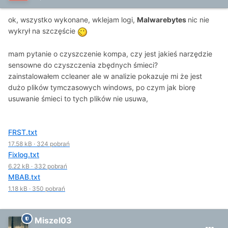
ok, wszystko wykonane, wklejam logi,
Malwarebyte
s
nic nie
wykrył na szczęście
mam pytanie o czyszczenie kompa, czy jest jakieś narzędzie
sensowne do czyszczenia zbędnych śmieci?
zainstalowałem ccleaner ale w analizie pokazuje mi że jest
dużo plików tymczasowych windows, po czym jak biorę
usuwanie śmieci to tych plików nie usuwa,
FRST.txt
17.58 kB
·
324 pobrań
Fixlog.txt
6.22 kB
·
332 pobrań
MBAB.txt
1.18 kB
·
350 pobrań
Miszel03