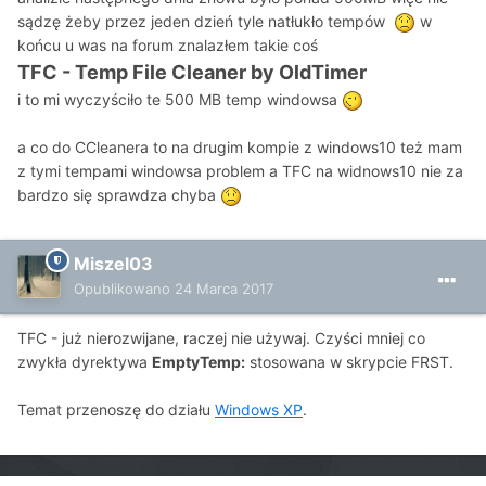
sądzę żeby przez jeden dzień tyle natłukło tempów
w
końcu u was na forum znalazłem takie coś
TFC - Temp File Cleaner by OldTimer
i to mi wyczyściło te 500 MB temp windowsa
a co do CCleanera to na drugim kompie z windows10 też mam
z tymi tempami windowsa problem a TFC na widnows10 nie za
bardzo się sprawdza chyba
Miszel03
Opublikowano
24 Marca 2017
TFC - już nierozwijane, raczej nie używaj. Czyści mniej co
zwykła dyrektywa
EmptyTemp:
stosowana w skrypcie FRST.
Temat przenoszę do działu
Windows XP
.