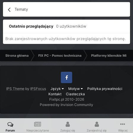
Tematy
Ostatnio przeglądający
0 użytkowników
Brak zarejestrowanych użytkowników przeglądających tę stronę.
Strona główna
FIX PC - Pomoc techniczna
Platformy klienckie Micro
Facebook
IPS Theme
by
IPSFocus
Język
Motyw
Polityka prywatności
Kontakt
Ciasteczka
Fixitpc.pl 2010-2026
Powered by Invision Community
Forum
Nieprzeczytane
Zaloguj się
Zarejestruj się
Więcej