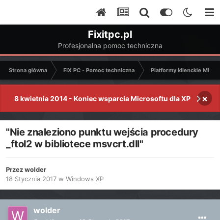
Fixitpc.pl
Profesjonalna pomoc techniczna
Strona główna
FIX PC - Pomoc techniczna
Platformy klienckie Micro
×
8 kwietnia 2014 - Koniec wsparcia Microsoftu dla XP
"Nie znaleziono punktu wejścia procedury
_ftol2 w bibliotece msvcrt.dll"
Przez
wolder
18 Stycznia 2017
w
Windows XP
wolder