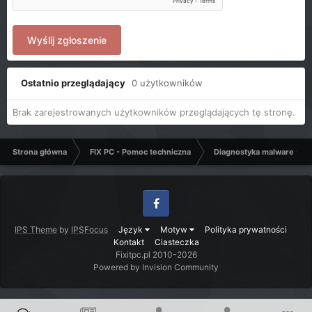
Wyślij zgłoszenie
Ostatnio przeglądający
0 użytkowników
Brak zarejestrowanych użytkowników przeglądających tę stronę.
Strona główna
FIX PC - Pomoc techniczna
Diagnostyka malware - C
Facebook
IPS Theme
by
IPSFocus
Język
Motyw
Polityka prywatności
Kontakt
Ciasteczka
Fixitpc.pl 2010-2026
Powered by Invision Community