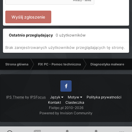
Wyślij zgłoszenie
Ostatnio przeglądający
0 użytkowników
Brak zarejestrowanych użytkowników przeglądających tę stronę.
Strona główna
FIX PC - Pomoc techniczna
Diagnostyka malware - C
Facebook
IPS Theme
by
IPSFocus
Język
Motyw
Polityka prywatności
Kontakt
Ciasteczka
Fixitpc.pl 2010-2026
Powered by Invision Community