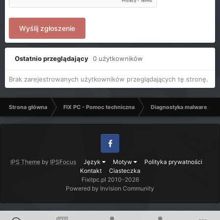
Wyślij zgłoszenie
Ostatnio przeglądający
0 użytkowników
Brak zarejestrowanych użytkowników przeglądających tę stronę.
Strona główna
FIX PC - Pomoc techniczna
Diagnostyka malware - C
Facebook
IPS Theme
by
IPSFocus
Język
Motyw
Polityka prywatności
Kontakt
Ciasteczka
Fixitpc.pl 2010-2026
Powered by Invision Community