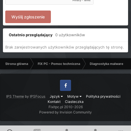
Wyślij zgłoszenie
Ostatnio przeglądający
0 użytkowników
Brak zarejestrowanych użytkowników przeglądających tę stronę.
Strona główna
FIX PC - Pomoc techniczna
Diagnostyka malware - C
Facebook
IPS Theme
by
IPSFocus
Język
Motyw
Polityka prywatności
Kontakt
Ciasteczka
Fixitpc.pl 2010-2026
Powered by Invision Community