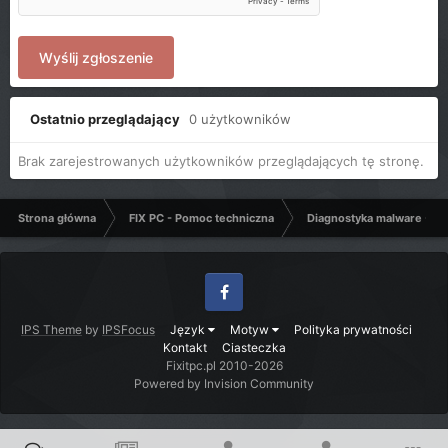
Wyślij zgłoszenie
Ostatnio przeglądający
0 użytkowników
Brak zarejestrowanych użytkowników przeglądających tę stronę.
Strona główna
FIX PC - Pomoc techniczna
Diagnostyka malware - C
Facebook
IPS Theme
by
IPSFocus
Język
Motyw
Polityka prywatności
Kontakt
Ciasteczka
Fixitpc.pl 2010-2026
Powered by Invision Community