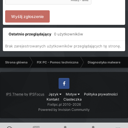
Wyślij zgłoszenie
Ostatnio przeglądający
0 użytkowników
Brak zarejestrowanych użytkowników przeglądających tę stronę.
Strona główna
FIX PC - Pomoc techniczna
Diagnostyka malware - C
Facebook
IPS Theme
by
IPSFocus
Język
Motyw
Polityka prywatności
Kontakt
Ciasteczka
Fixitpc.pl 2010-2026
Powered by Invision Community