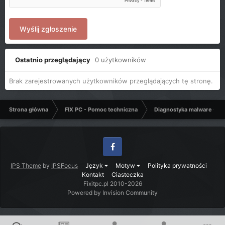
Wyślij zgłoszenie
Ostatnio przeglądający
0 użytkowników
Brak zarejestrowanych użytkowników przeglądających tę stronę.
Strona główna
FIX PC - Pomoc techniczna
Diagnostyka malware - C
Facebook
IPS Theme
by
IPSFocus
Język
Motyw
Polityka prywatności
Kontakt
Ciasteczka
Fixitpc.pl 2010-2026
Powered by Invision Community