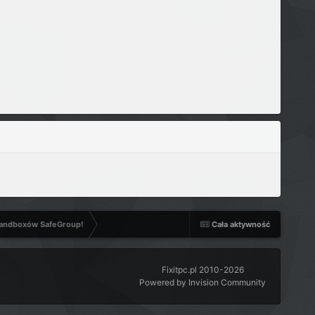
 sandboxów SafeGroup!
Cała aktywność
Fixitpc.pl 2010-2026
Powered by Invision Community