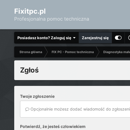
Fixitpc.pl
Profesjonalna pomoc techniczna
Posiadasz konto? Zaloguj się
Zarejestruj się
Strona główna
FIX PC - Pomoc techniczna
Diagnostyka mal
Zgłoś
Twoje zgłoszenie
Opcjonalnie możesz dodać wiadomość do zgłoszeni
Potwierdź, że jesteś człowiekiem