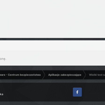
onę.
ware - Centrum bezpieczeństwa
Aplikacje zabezpieczające
Wielki test
zka
Facebook