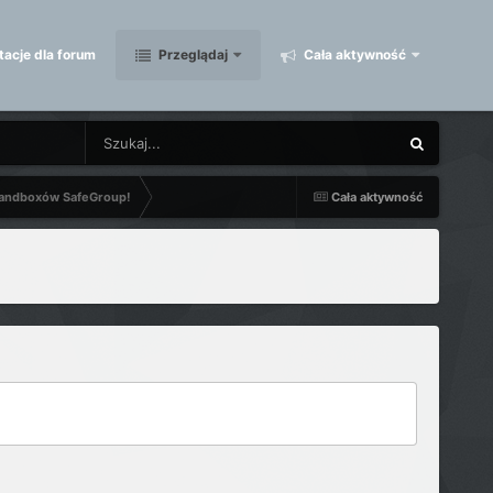
acje dla forum
Przeglądaj
Cała aktywność
 sandboxów SafeGroup!
Cała aktywność