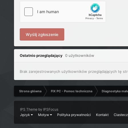
Wyślij zgłoszenie
Ostatnio przeglądający
0 użytkowników
Brak zarejestrowanych użytkowników przeglądających tę str
Strona główna
FIX PC - Pomoc techniczna
Diagnostyka mal
IPS Theme
by
IPSFocus
Język
Motyw
Polityka prywatności
Kontakt
Ciastec