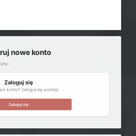
truj nowe konto
rony.
Zaloguj się
uż konto? Zaloguj się poniżej.
Zaloguj się