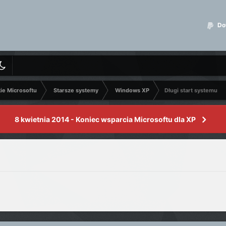
Dot
kie Microsoftu
Starsze systemy
Windows XP
Długi start systemu
8 kwietnia 2014 - Koniec wsparcia Microsoftu dla XP