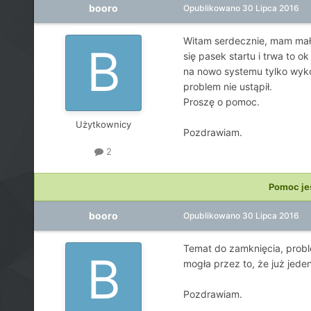
booro
Opublikowano
30 Lipca 2016
Witam serdecznie, mam mały
się pasek startu i trwa to 
na nowo systemu tylko wyko
problem nie ustąpił.
Proszę o pomoc.
Użytkownicy
Pozdrawiam.
2
Pomoc je
booro
Opublikowano
30 Lipca 2016
Temat do zamknięcia, probl
mogła przez to, że już jede
Pozdrawiam.