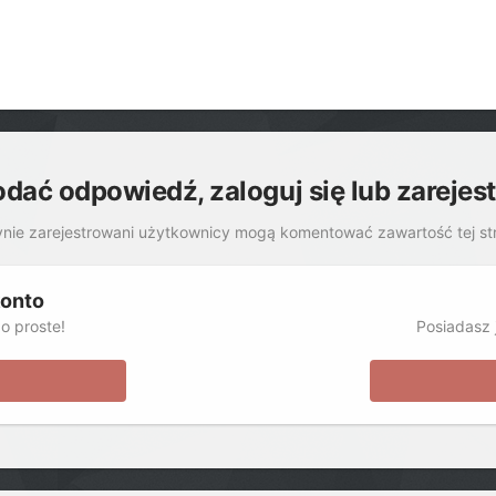
odać odpowiedź, zaloguj się lub zarejes
nie zarejestrowani użytkownicy mogą komentować zawartość tej st
konto
o proste!
Posiadasz j