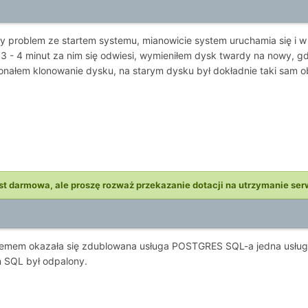
 problem ze startem systemu, mianowicie system uruchamia się i w m
ok 3 - 4 minut za nim się odwiesi, wymieniłem dysk twardy na nowy,
nałem klonowanie dysku, na starym dysku był dokładnie taki sam 
st darmowa, ale proszę rozważ przekazanie dotacji na utrzymanie ser
emem okazała się zdublowana usługa POSTGRES SQL-a jedna usługa u
n SQL był odpalony.