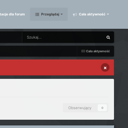
acje dla forum
Przeglądaj
Cała aktywność
Cała aktywność
×
Obserwujący
0