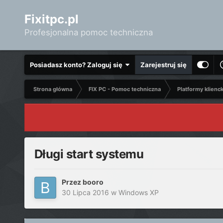
Fixitpc.pl
Profesjonalna pomoc techniczna
Posiadasz konto? Zaloguj się
Zarejestruj się
Strona główna
FIX PC - Pomoc techniczna
Platformy klienc
Długi start systemu
Przez
booro
30 Lipca 2016
w
Windows XP