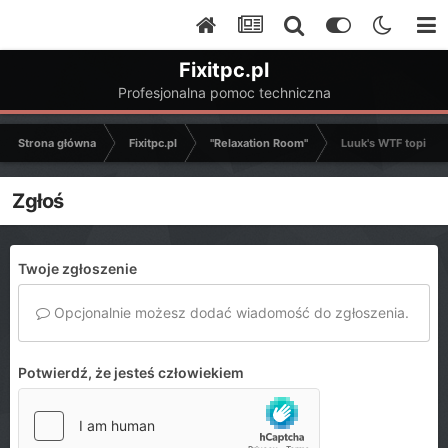
Fixitpc.pl
Profesjonalna pomoc techniczna
Strona główna
Fixitpc.pl
"Relaxation Room"
Luuk's WTF topic
Zgłoś
Twoje zgłoszenie
Opcjonalnie możesz dodać wiadomość do zgłoszenia.
Potwierdź, że jesteś człowiekiem