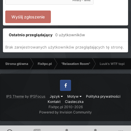
Wyślij zgłoszenie
Ostatnio przeglądający
0 użytkowników
Brak zarejestrowanych użytkowników przeglądających tę stronę.
Strona główna
Fixitpc.pl
"Relaxation Room"
Luuk's WTF topic
Facebook
IPS Theme
by
IPSFocus
Język
Motyw
Polityka prywatności
Kontakt
Ciasteczka
Fixitpc.pl 2010-2026
Powered by Invision Community