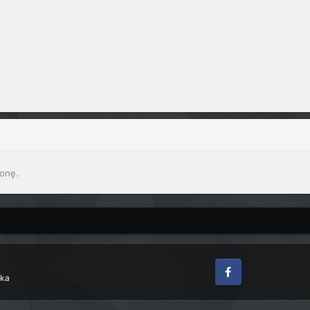
onę.
zka
Facebook