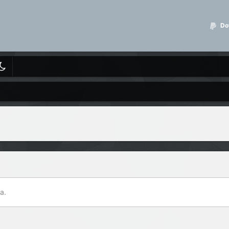
Dot
a.