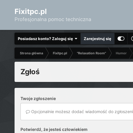
Fixitpc.pl
Profesjonalna pomoc techniczna
Posiadasz konto? Zaloguj się
Zarejestruj się
Strona główna
Fixitpc.pl
"Relaxation Room"
Humor
Zgłoś
Twoje zgłoszenie
Opcjonalnie możesz dodać wiadomość do zgłoszeni
Potwierdź, że jesteś człowiekiem