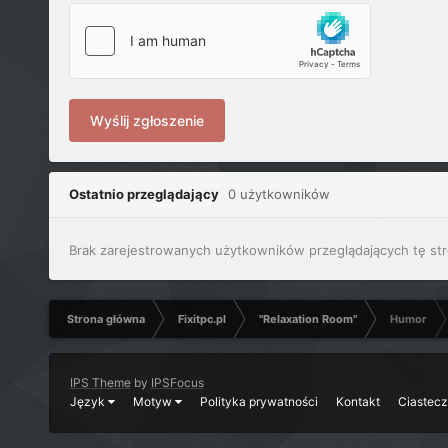
Wyślij zgłoszenie
Ostatnio przeglądający
0 użytkowników
Brak zarejestrowanych użytkowników przeglądających tę str
Strona główna
Fixitpc.pl
"Relaxation Room"
Humor
IPS Theme
by
IPSFocus
Język
Motyw
Polityka prywatności
Kontakt
Ciastec