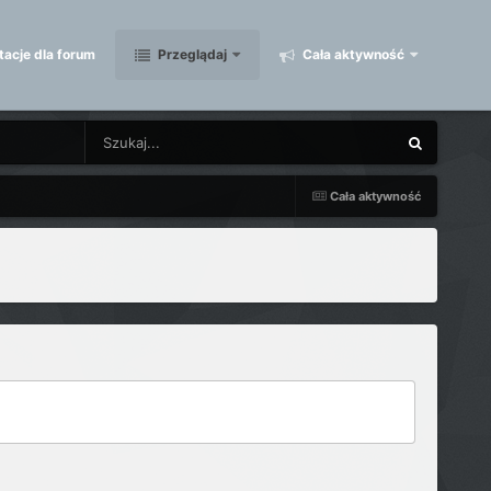
acje dla forum
Przeglądaj
Cała aktywność
Cała aktywność