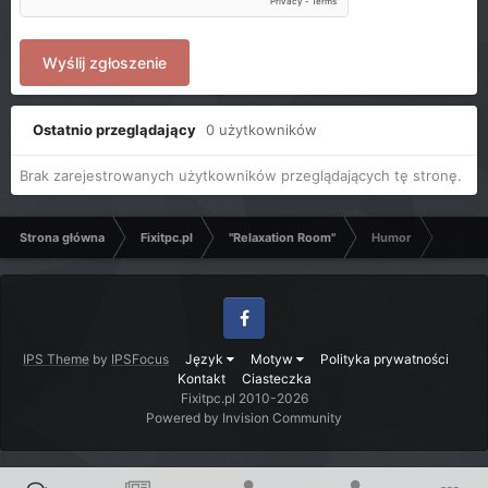
Wyślij zgłoszenie
Ostatnio przeglądający
0 użytkowników
Brak zarejestrowanych użytkowników przeglądających tę stronę.
Strona główna
Fixitpc.pl
"Relaxation Room"
Humor
Facebook
IPS Theme
by
IPSFocus
Język
Motyw
Polityka prywatności
Kontakt
Ciasteczka
Fixitpc.pl 2010-2026
Powered by Invision Community