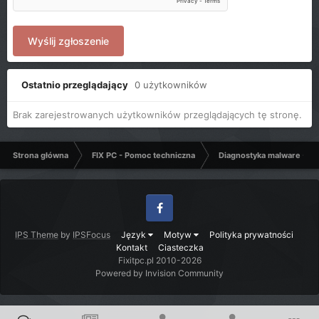
Wyślij zgłoszenie
Ostatnio przeglądający
0 użytkowników
Brak zarejestrowanych użytkowników przeglądających tę stronę.
Strona główna
FIX PC - Pomoc techniczna
Diagnostyka malware - C
Facebook
IPS Theme
by
IPSFocus
Język
Motyw
Polityka prywatności
Kontakt
Ciasteczka
Fixitpc.pl 2010-2026
Powered by Invision Community